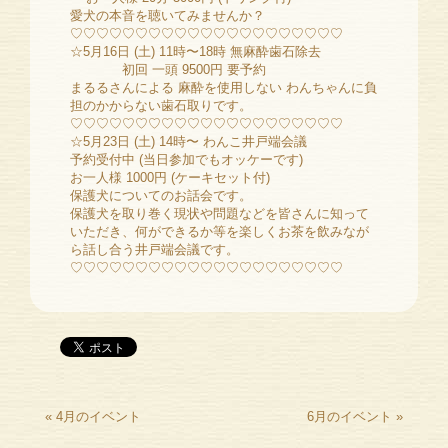
愛犬の本音を聴いてみませんか？
♡♡♡♡♡♡♡♡♡♡♡♡♡♡♡♡♡♡♡♡♡
☆5月16日 (土) 11時〜18時 無麻酔歯石除去
初回 一頭 9500円 要予約
まるるさんによる 麻酔を使用しない わんちゃんに負
担のかからない歯石取りです。
♡♡♡♡♡♡♡♡♡♡♡♡♡♡♡♡♡♡♡♡♡
☆5月23日 (土) 14時〜 わんこ井戸端会議
予約受付中 (当日参加でもオッケーです)
お一人様 1000円 (ケーキセット付)
保護犬についてのお話会です。
保護犬を取り巻く現状や問題などを皆さんに知って
いただき、何ができるか等を楽しくお茶を飲みなが
ら話し合う井戸端会議です。
♡♡♡♡♡♡♡♡♡♡♡♡♡♡♡♡♡♡♡♡♡
«
4月のイベント
6月のイベント
»