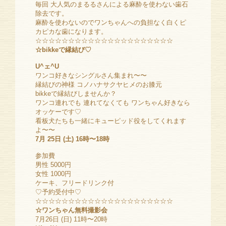
毎回 大人気のまるるさんによる麻酔を使わない歯石
除去です。
麻酔を使わないのでワンちゃんへの負担なく白くピ
カピカな歯になります。
☆☆☆☆☆☆☆☆☆☆☆☆☆☆☆☆☆☆☆☆☆
☆bikkeで縁結び♡
U^ェ^U
ワンコ好きなシングルさん集まれ〜〜
縁結びの神様 コノハナサクヤヒメのお膝元
bikkeで縁結びしませんか？
ワンコ連れでも 連れてなくても ワンちゃん好きなら
オッケーです♡
看板犬たちも一緒にキューピッド役をしてくれます
よ〜〜
7月 25日 (土) 16時〜18時
参加費
男性 5000円
女性 1000円
ケーキ、フリードリンク付
♡予約受付中♡
☆☆☆☆☆☆☆☆☆☆☆☆☆☆☆☆☆☆☆☆☆
☆ワンちゃん無料撮影会
7月26日 (日) 11時〜20時