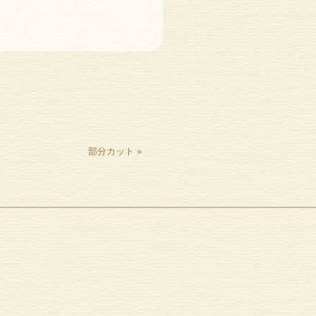
部分カット
»