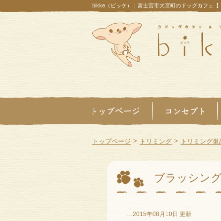
bikke（ビッケ）｜富士宮市大宮町のドッグカフェ
>
>
トップページ
トリミング
トリミング単
ブラッシン
…2015年08月10日 更新