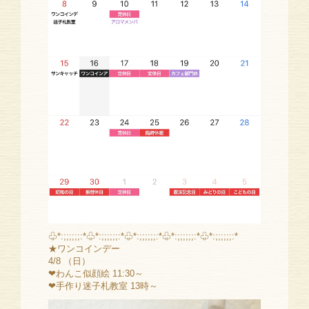
♧*:;;;;;;:*♧*:;;;;;;:*♧*:;;;;;;:*♧*:;;;;;;:*♧*:;;;;;;:*
★ワンコインデー
4/8 （日）
❤わんこ似顔絵 11:30～
❤手作り迷子札教室 13時～