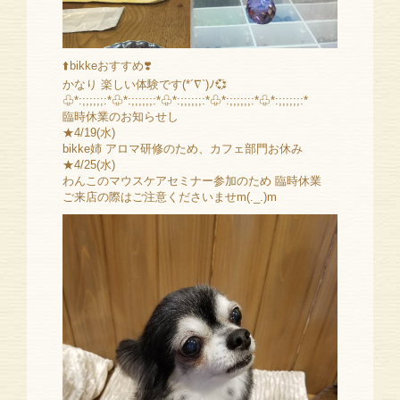
⬆️bikkeおすすめ❣️
かなり 楽しい体験です(*´∇`)ﾉ💞
♧*:;;;;;;:*♧*:;;;;;;:*♧*:;;;;;;:*♧*:;;;;;;:*♧*:;;;;;;:*
臨時休業のお知らせし
★4/19(水)
bikke姉 アロマ研修のため、カフェ部門お休み
★4/25(水)
わんこのマウスケアセミナー参加のため 臨時休業
ご来店の際はご注意くださいませm(._.)m