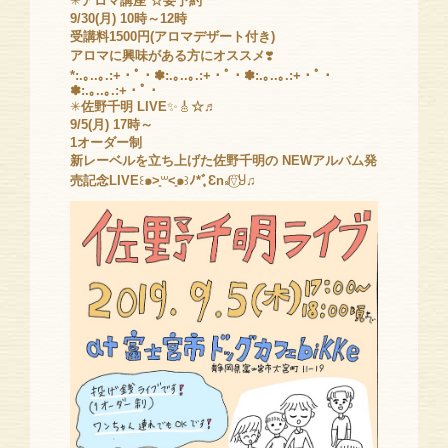
✳
アロマ講座 ☆要予約
9/30(月) 10時～12時
受講料1500円(アロマデザート付き)
アロマに興味がある方にオススメ
❣️
*:.｡..｡.:+・ﾟ・✽:.｡..｡.:+・ﾟ・✽:.｡..｡.:+・ﾟ・
✽:.｡..｡.:+・ﾟ・
✳
佐野千明 LIVE
✨🎸
☆♬
9/5(月) 17時～
1オーダー制
新レーベルを立ち上げた佐野千明の NEWアルバム発
売記念LIVE
꒰
๑˃͈
꒳
˂͈๑
꒱
ﾉ*ﾞ̥Ɛn
꒻⍢⃝Ⴘ
♫