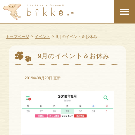
>
>
トップページ
イベント
9月のイベント＆お休み
9月のイベント＆お休み
…2019年08月29日 更新