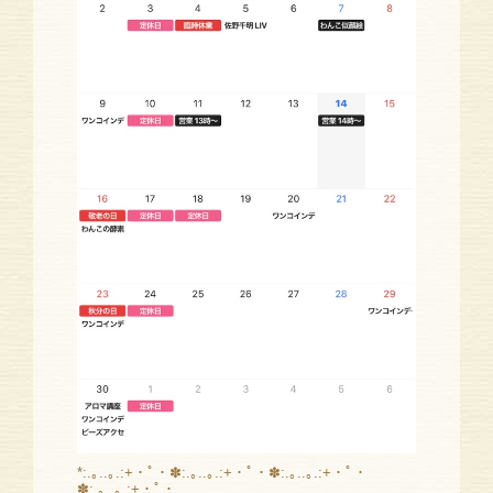
*:.｡..｡.:+・ﾟ・✽:.｡..｡.:+・ﾟ・✽:.｡..｡.:+・ﾟ・
✽:.｡..｡.:+・ﾟ・