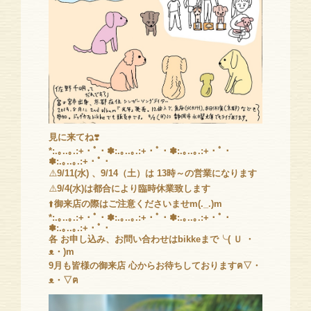
見に来てね
❣️
*:.｡..｡.:+・ﾟ・✽:.｡..｡.:+・ﾟ・✽:.｡..｡.:+・ﾟ・
✽:.｡..｡.:+・ﾟ・
⚠️
9/11(水) 、9/14（土）は 13時～の営業になります
⚠️
9/4(水)は都合により臨時休業致します
⬆️
御来店の際はご注意くださいませm(._.)m
*:.｡..｡.:+・ﾟ・✽:.｡..｡.:+・ﾟ・✽:.｡..｡.:+・ﾟ・
✽:.｡..｡.:+・ﾟ・
各 お申し込み、お問い合わせはbikkeまで╰( Ｕ ・
ᴥ・)m
9月も皆様の御来店 心からお待ちしておりますฅ▽・
ᴥ・▽ฅ