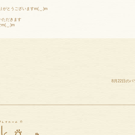
がとうございますm(._.)m
いただきます
._.)m
8月22日の