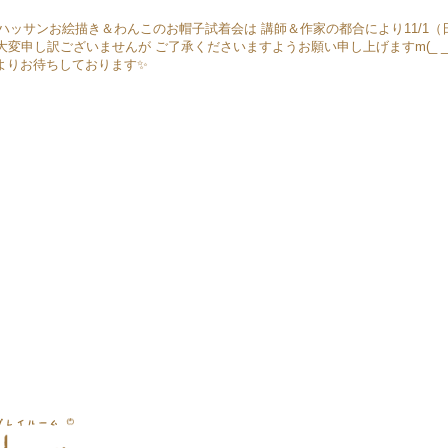
したハッサンお絵描き＆わんこのお帽子試着会は 講師＆作家の都合により11/1
変申し訳ございませんが ご了承くださいますようお願い申し上げますm(_ _
心よりお待ちしております✨