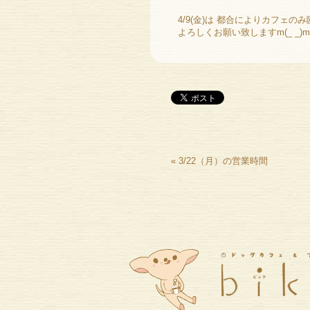
4/9(金)は 都合によりカフェの
よろしくお願い致しますm(_ _)m
«
3/22（月）の営業時間