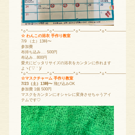
*☼*―――――*☼*―――――*☼*―――――*☼*―――――
☆ わんこの浴衣 手作り教室
7/9 （土）13時〜
参加費
布持ち込み…. 500円
布込み…800円
愛犬にピッタリサイズの浴衣をカンタンに作れます
よヽ(´▽｀)/
*☼*―――――*☼*―――――*☼*―――――*☼*―――――
☆マスクチャーム 手作り教室
7/23（土）13時〜
飛び込みOK
参加費 1個 500円
マスクをカンタンにオシャレに変身させちゃうアイ
テムです♡