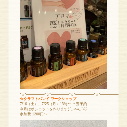
*☼*―――――*☼*―――――*☼*―――――*☼*―――――
☆クラフトバンド ワークショップ
7/16（土）、7/25（月）13時〜 ＊要予約
今月はポシェットを作ります( ´,,•ω•,,`)♡
参加費 1200円〜