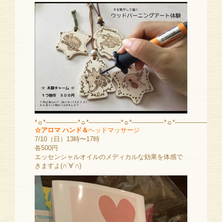
*☼*―――――*☼*―――――*☼*―――――*☼*―――――
☆アロマ ハンド＆
ヘッドマッサージ
7/10（日）13時〜17時
各500円
エッセンシャルオイルのメディカルな効果を体感で
きますよ(∩´∀`∩)