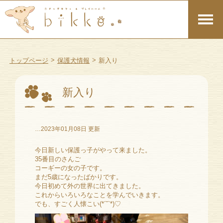
>
>
トップページ
保護犬情報
新入り
新入り
…2023年01月08日 更新
今日新しい保護っ子がやって来ました。
35番目のさんご
コーギーの女の子です。
まだ5歳になったばかりです。
今日初めて外の世界に出てきました。
これからいろいろなことを学んでいきます。
でも、すごく人懐こい(*´˘`*)♡