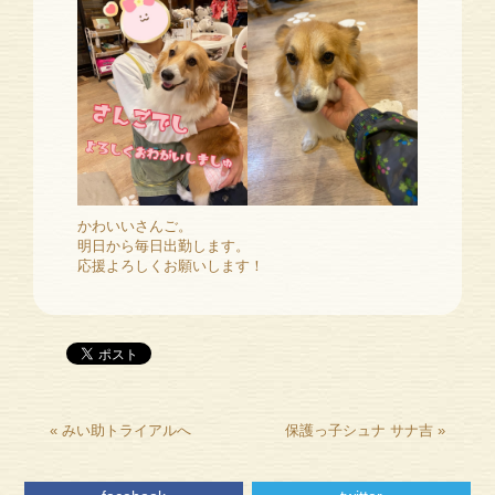
かわいいさんご。
明日から毎日出勤します。
応援よろしくお願いします！
«
みい助トライアルへ
保護っ子シュナ サナ吉
»