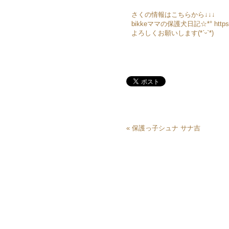
さくの情報はこちらから↓↓↓
bikkeママの保護犬日記☆*° https://a
よろしくお願いします(*ˊᵕˋ*)
«
保護っ子シュナ サナ吉