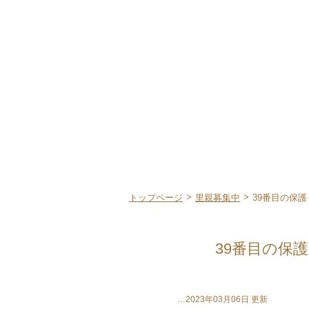
bikke（ビッケ）｜富士宮市大宮町のドッグカフェ
>
>
トップページ
里親募集中
39番目の保護
39番目の保
…2023年03月06日 更新