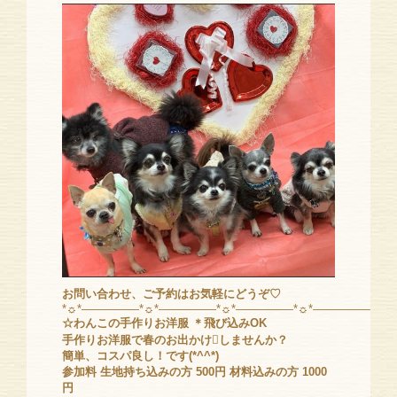
お問い合わせ、ご予約はお気軽にどうぞ♡
*☼*―――――*☼*―――――*☼*―――――*☼*―――――*☼
☆わんこの手作りお洋服
＊飛び込みOK
手作りお洋服で春のお出かけ

しませんか？
簡単、コスパ良し！です(*^^*)
参加料 生地持ち込みの方 500円
材料込みの方 1000
円