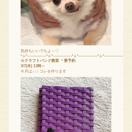
気持ちいいでちよ～♡
*☼*―――――*☼*―――――*☼*―――――*☼*―――――*☼
☆クラフトバンド教室
＊
要予約
3/7(木) 13時～
今月は↓↓↓ コレを作ります