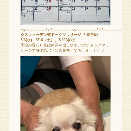
*☼*―――――*☼*―――――*☼*―――――*☼*―――――*☼
☆スウェーデン式ドッグマッサージ
＊要予約
3/6(水)、3/16（土）、3/20(水)
㊗️
季節の変わり目は体調を崩しやすいので ドッグマッ
サージで身体のバランスを整えてあげましょう♡