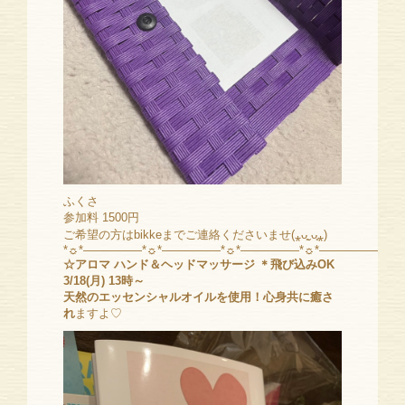
ふくさ
参加料 1500円
ご希望の方はbikkeまでご連絡くださいませ(⁎ᴗ͈ˬᴗ͈⁎)
*☼*―――――*☼*―――――*☼*―――――*☼*―――――*☼
☆アロマ ハンド＆ヘッドマッサージ
＊飛び込みOK
3/18(月) 13時～
天然のエッセンシャルオイルを使用！心身共に癒さ
れ
ますよ♡