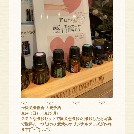
*☼*―――――*☼*―――――*☼*―――――*☼*―――――*☼
☆愛犬撮影会
＊
要予約
3/24（日）、3/25(月)
ステキな撮影セットで愛犬を撮影☆ 撮影したお写真
で世界に一つだけの 愛犬のオリジナルグッズが作れ
ます(*˘︶˘*).｡.:*♡