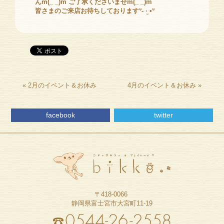
んm(_ _)m
ご了承くださいませm(_ _)m
皆さまのご来店お待ちしておりますᐡ- ·̫ •ᐡ
«
2月のイベント＆お休み
4月のイベント＆お休み
»
facebook
twitter
〒418-0066
静岡県富士宮市大宮町11-19