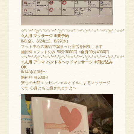
✩*⋆°ෆ*⋆°ஐ*⋆°✩*⋆°ෆ*⋆°ஐ*⋆°✩✩*⋆°ෆ*⋆°ஐ*⋆°✩*⋆°ෆ*⋆°ஐ*⋆°✩✩*⋆°ෆ*⋆
✰
人用 マッサージ
❋
要予約
8/8(金)、8/24(土)、8/29(木)
フット中心の施術で溜まった疲労を回復します
施術料 ○フットのみ 50分3000円 ○全身90分4000円
✩*⋆°ෆ*⋆°ஐ*⋆°✩*⋆°ෆ*⋆°ஐ*⋆°✩✩*⋆°ෆ*⋆°ஐ*⋆°✩*⋆°ෆ*⋆°ஐ*⋆°✩✩*⋆°ෆ*⋆
✰
人用 アロマ ハンド＆ヘッドマッサージ
❋
飛び込み
OK
8/14(水)13時〜
施術料 各500円
安心の天然エッセンシャルオイルによるマッサージ
です 心身ともに癒されますよ〜