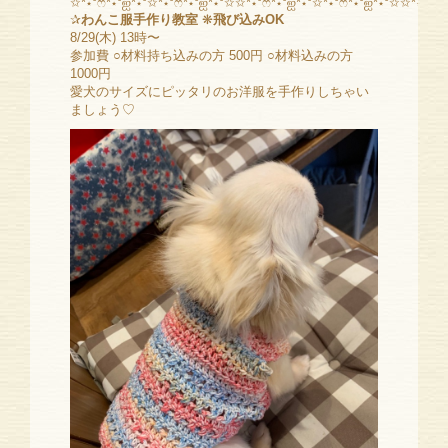
✩*⋆°ෆ*⋆°ஐ*⋆°✩*⋆°ෆ*⋆°ஐ*⋆°✩✩*⋆°ෆ*⋆°ஐ*⋆°✩*⋆°ෆ*⋆°ஐ*⋆°✩✩*⋆°ෆ*⋆
✰
わんこ服手作り教室
❋
飛び込みOK
8/29(木) 13時〜
参加費 ○材料持ち込みの方 500円 ○材料込みの方
1000円
愛犬のサイズにピッタリのお洋服を手作りしちゃい
ましょう♡