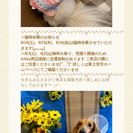
✩*⋆°ෆ*⋆°ஐ*⋆°✩*⋆°ෆ*⋆°ஐ*⋆°✩✩*⋆°ෆ*⋆°ஐ*⋆°✩*⋆°ෆ*⋆°ஐ*⋆°✩✩*⋆°ෆ*⋆
※
臨時休業のお知らせ
8/10(土)、8/15(木)、8/16(金)は臨時休業させていただ
きます(⁎ᴗ͈ˬᴗ͈⁎)
※
8/3(土)、4(日)は御神火祭り、宮踊り開催のため
bikke周辺道路に交通規制があります ご来店の際に
はご注意くださいませ(՞ . .՞)” 詳しくは富士宮市ホー
ムページにてご確認くださいませ
✩*⋆°ෆ*⋆°ஐ*⋆°✩*⋆°ෆ*⋆°ஐ*⋆°✩✩*⋆°ෆ*⋆°ஐ*⋆°✩*⋆°ෆ*⋆°ஐ*⋆°✩✩*⋆°ෆ*⋆
今月もみなさまのご来店を看板犬共々楽しみにお待
ちしておりますᐡ> ·̫ <ᐡ