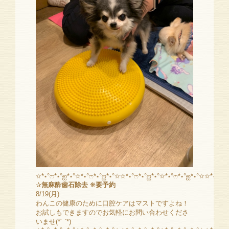
✩*⋆°ෆ*⋆°ஐ*⋆°✩*⋆°ෆ*⋆°ஐ*⋆°✩✩*⋆°ෆ*⋆°ஐ*⋆°✩*⋆°ෆ*⋆°ஐ*⋆°✩✩*⋆°ෆ*⋆
✰
無麻酔歯石除去
❋
要予約
8/19(月)
わんこの健康のために口腔ケアはマストですよね！
お試しもできますのでお気軽にお問い合わせくださ
いませ(*´ `*)