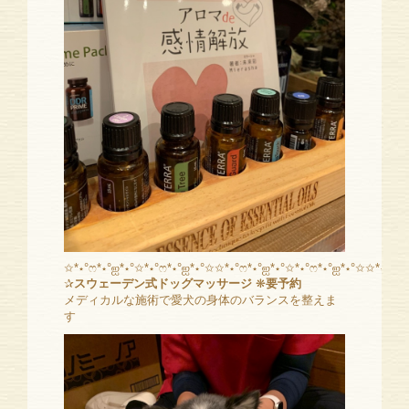
✩*⋆°ෆ*⋆°ஐ*⋆°✩*⋆°ෆ*⋆°ஐ*⋆°✩✩*⋆°ෆ*⋆°ஐ*⋆°✩*⋆°ෆ*⋆°ஐ*⋆°✩✩*⋆°ෆ*⋆
✰
スウェーデン式ドッグマッサージ
❋
要予約
メディカルな施術で愛犬の身体のバランスを整えま
す