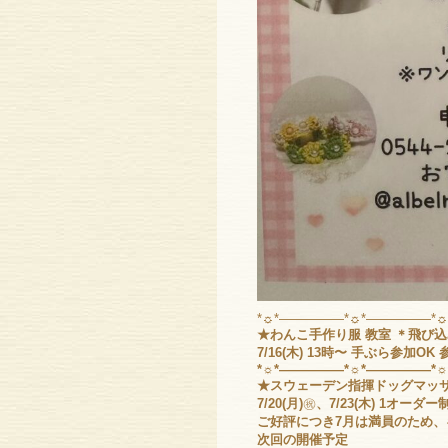
*☼*―――――*☼*―――――*
★わんこ手作り服 教室 ＊飛び
7/16(木) 13時〜 手ぶら参加
*☼*―――――*☼*―――――*
★スウェーデン指揮ドッグマッサ
7/20(月)
㊗️
、7/23(木) 1オーダー
ご好評につき7月は満員のため
次回の開催予定