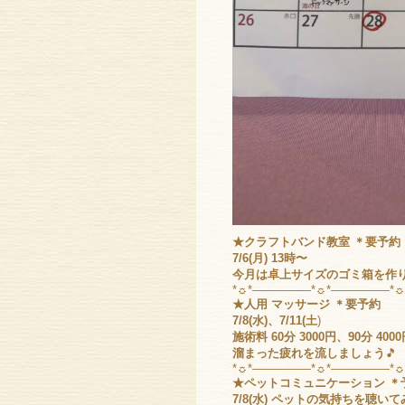
★クラフトバンド教室 ＊要予約
7/6(月) 13時〜
今月は卓上サイズのゴミ箱を作
*☼*―――――*☼*―――――*
★人用 マッサージ ＊要予約
7/8(水)、7/11(土
)
施術料 60分 3000円、90分 400
溜まった疲れを流しましょう
🎵
*☼*―――――*☼*―――――*
★ペットコミュニケーション ＊
7/8(水) ペットの気持ちを聴