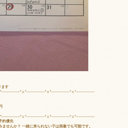
ります
☼*―――――*☼*―――――*☼*―――――*☼*―――――
0円
☼*―――――*☼*―――――*☼*―――――*☼*―――――
予約優先
いてみませんか？ 一緒に来られない子は画像でも可能です。