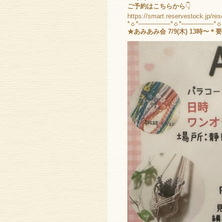
ご予約はこちらから
👇
https://smart.reservestock.jp/r
*☼*―――――*☼*―――――*
★あみあみ会 7/9(木) 13時〜＊