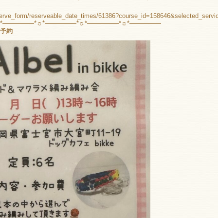
eserve_form/reserveable_date_times/61386?course_id=158646&selected_servi
☼*―――――*☼*―――――*☼*―――――*☼*―――――
要予約