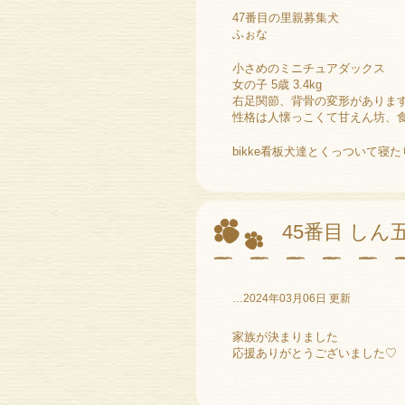
47番目の里親募集犬
ふぉな
小さめのミニチュアダックス
女の子 5歳 3.4kg
右足関節、背骨の変形がありま
性格は人懐っこくて甘えん坊、食
bikke看板犬達とくっついて寝
45番目 しん
…2024年03月06日 更新
家族が決まりました
応援ありがとうございました♡