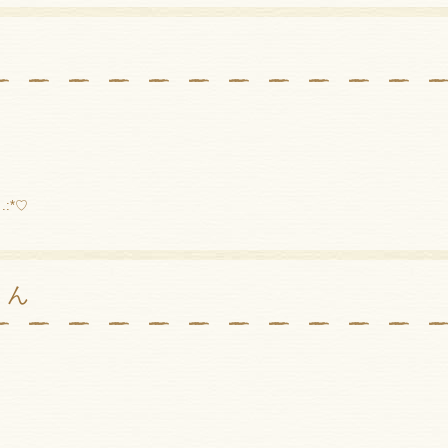
.:*♡
くん