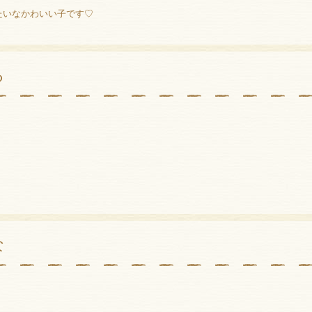
たいなかわいい子です♡
る
な