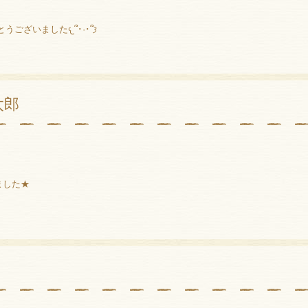
応援してくださった皆様 ありがとうございました𐔌՞･·･՞𐦯
太郎
ました★