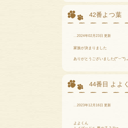
42番よつ葉
…2024年02月23日 更新
家族が決まりました
ありがとうございました(*˘︶˘*).｡
44番目 よよ
…2023年12月16日 更新
よよくん