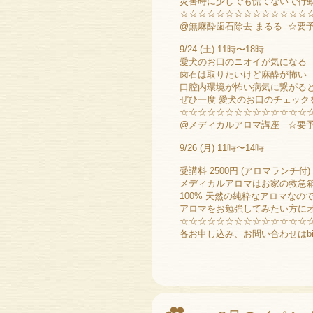
災害時に少しでも慌てないで行動
☆☆☆☆☆☆☆☆☆☆☆☆☆☆
@無麻酔歯石除去 まるる ☆要
9/24 (土) 11時〜18時
愛犬のお口のニオイが気になる
歯石は取りたいけど麻酔が怖い
口腔内環境が怖い病気に繋がる
ぜひ一度 愛犬のお口のチェック
☆☆☆☆☆☆☆☆☆☆☆☆☆☆
@メディカルアロマ講座 ☆要
9/26 (月) 11時〜14時
受講料 2500円 (アロマランチ付)
メディカルアロマはお家の救急
100% 天然の純粋なアロマな
アロマをお勉強してみたい方に
☆☆☆☆☆☆☆☆☆☆☆☆☆☆
各お申し込み、お問い合わせはbi