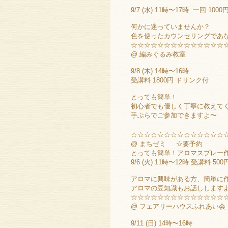
9/7 (水) 11時〜17時 一回 1000
何かに迷っていませんか？
色を使ったカウンセリングであな
☆☆☆☆☆☆☆☆☆☆☆☆☆☆
@ 編みぐるみ教室
9/8 (木) 14時〜16時
受講料 1800円 ドリンク付
とっても簡単！
初心者でも優しく丁寧に教えて
手ぶらでご参加できますよ〜
☆☆☆☆☆☆☆☆☆☆☆☆☆☆
@ まちゼミ ☆要予約
とっても簡単！アロマスプレー
9/6 (火) 11時〜12時 受講料 500
アロマに興味がある方、簡単に
アロマの豆知識もお話ししますよ〜o
☆☆☆☆☆☆☆☆☆☆☆☆☆☆
@ フェアリーハウスふれあい会
9/11 (日) 14時〜16時