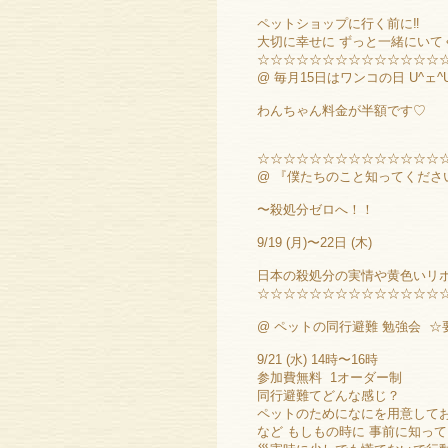
ペットショップに行く前に‼︎
大切に幸せに ずっと一緒にいて
☆☆☆☆☆☆☆☆☆☆☆☆☆☆
@ 毎月15日はワンコの日 U^ェ^
わんちゃん料金が半額です♡
☆☆☆☆☆☆☆☆☆☆☆☆☆☆
@ 『僕たちのこと知ってくださ
〜殺処分ゼロへ！！
9/19 (月)〜22日 (木)
日本の殺処分の実情や黄色いリボ
☆☆☆☆☆☆☆☆☆☆☆☆☆☆
@ ペットの同行避難 勉強会 ☆
9/21 (水) 14時〜16時
参加費無料 1オーダー制
同行避難てどんな感じ？
ペットのためになにを用意して
など もしもの時に 事前に知っ