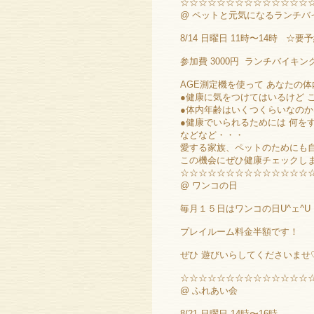
☆☆☆☆☆☆☆☆☆☆☆☆☆☆
@ ペットと元気になるランチバ
8/14 日曜日 11時〜14時 ☆要
参加費 3000円 ランチバイキン
AGE測定機を使って あなたの
●健康に気をつけてはいるけど 
●体内年齢はいくつくらいなのか
●健康でいられるためには 何を
などなど・・・
愛する家族、ペットのためにも
この機会にぜひ健康チェックし
☆☆☆☆☆☆☆☆☆☆☆☆☆☆
@ ワンコの日
毎月１５日はワンコの日U^ェ^U
プレイルーム料金半額です！
ぜひ 遊びいらしてくださいませ
☆☆☆☆☆☆☆☆☆☆☆☆☆☆
@ ふれあい会
8/21 日曜日 14時〜16時