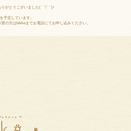
とうございました( ´ ▽ ` )ﾉ
目を予定しています。
望の方はbikkeまでお電話にてお申し込みください。