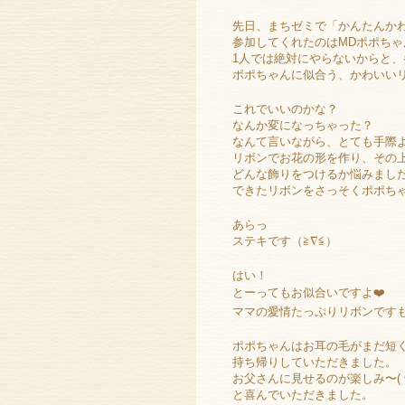
先日、まちゼミで「かんたんか
参加してくれたのはMDポポちゃ
1人では絶対にやらないからと
ポポちゃんに似合う、かわいい
これでいいのかな？
なんか変になっちゃった？
なんて言いながら、とても手際
リボンでお花の形を作り、その
どんな飾りをつけるか悩みまし
できたリボンをさっそくポポち
あらっ
ステキです（≧∇≦）
はい！
とーってもお似合いですよ❤️
ママの愛情たっぷりリボンです
ポポちゃんはお耳の毛がまだ短
持ち帰りしていただきました。
お父さんに見せるのが楽しみ〜( ^ω
と喜んでいただきました。