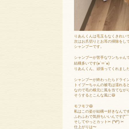
りあんくんは毛玉もなくきれい
次はお爪切りとお耳の掃除をし
シャンプーです。
シャンプーが苦手なワンちゃん
結構多いです(๑´ㅂ`๑)
りあんくん、頑張ってくれまし
シャンプーが終わったらドライ
トイプーちゃんの被毛は濡れる
なので毛の根元に風を当てなが
そうするとこんな風に😆
モフモフ😆
私はこの姿が結構ー好きなんで
ふわふわで気持ちいいんです(*´˘`*
そしてやっとカット✂ (º∀º) ✂
仕上がりは〜