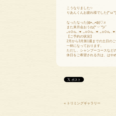
こうなりました✨
りあんくんお疲れ様でした(*´ω`*
なったなった(◍•◡•◍)♡♬
また来月会おうね(*˙︶˙*)ﾉﾞ
｡oＯo｡.:♥:.｡oＯo｡.:♥:.｡oＯo｡.:♥:
【ご予約の状況】
2月から3月第1週までの土日の
一杯になっております。
ただし、シャンプーコースなど
休日をご希望される方は、はや
«
トリミングギャラリー