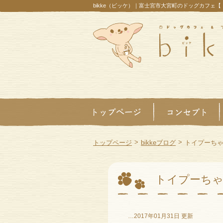
bikke（ビッケ）｜富士宮市大宮町のドッグカフェ
>
>
トップページ
bikkeブログ
トイプーち
トイプーち
…2017年01月31日 更新