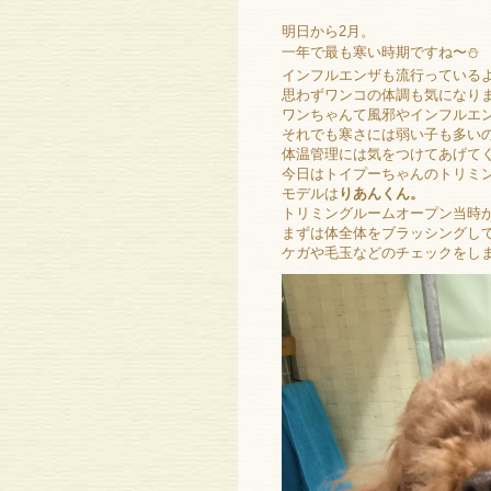
明日から2月。
一年で最も寒い時期ですね〜⛄
インフルエンザも流行っている
思わずワンコの体調も気になり
ワンちゃんて風邪やインフルエ
それでも寒さには弱い子も多い
体温管理には気をつけてあげてく
今日はトイプーちゃんのトリミ
モデルは
りあんくん。
トリミングルームオープン当時
まずは体全体をブラッシングし
ケガや毛玉などのチェックをし