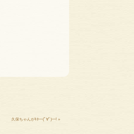
久保ちゃんがｷﾀ━(ﾟ∀ﾟ)━!
»