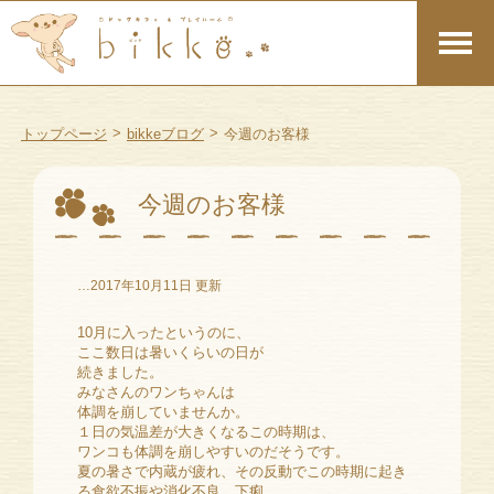
>
>
トップページ
bikkeブログ
今週のお客様
今週のお客様
…2017年10月11日 更新
10月に入ったというのに、
ここ数日は暑いくらいの日が
続きました。
みなさんのワンちゃんは
体調を崩していませんか。
１日の気温差が大きくなるこの時期は、
ワンコも体調を崩しやすいのだそうです。
夏の暑さで内蔵が疲れ、その反動でこの時期に起き
る食欲不振や消化不良、下痢。