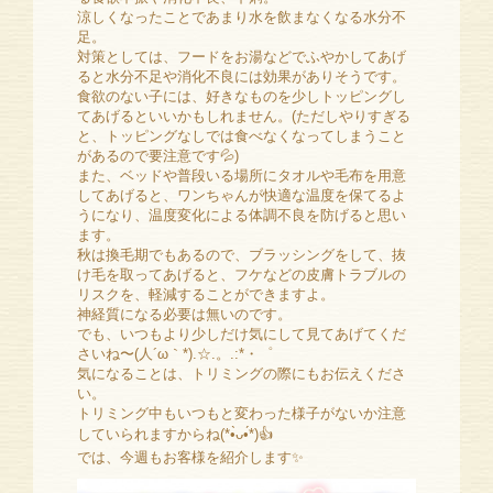
涼しくなったことであまり水を飲まなくなる水分不
足。
対策としては、フードをお湯などでふやかしてあげ
ると水分不足や消化不良には効果がありそうです。
食欲のない子には、好きなものを少しトッピングし
てあげるといいかもしれません。(ただしやりすぎる
と、トッピングなしでは食べなくなってしまうこと
があるので要注意です💦)
また、ベッドや普段いる場所にタオルや毛布を用意
してあげると、ワンちゃんが快適な温度を保てるよ
うになり、温度変化による体調不良を防げると思い
ます。
秋は換毛期でもあるので、ブラッシングをして、抜
け毛を取ってあげると、フケなどの皮膚トラブルの
リスクを、軽減することができますよ。
神経質になる必要は無いのです。
でも、いつもより少しだけ気にして見てあげてくだ
さいね〜(人´ω｀*).☆.。.:*・゜
気になることは、トリミングの際にもお伝えくださ
い。
トリミング中もいつもと変わった様子がないか注意
していられますからね(*•̀ᴗ•́*)👍
では、今週もお客様を紹介します✨