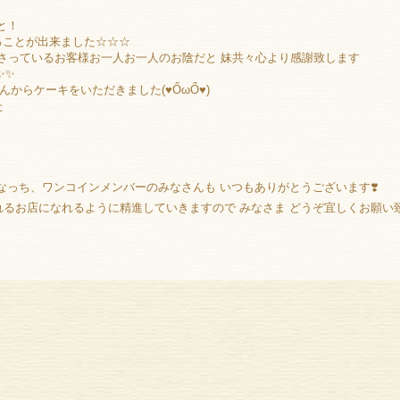
と！
えることが出来ました☆☆☆
くださっているお客様お一人お一人のお陰だと 妹共々心より感謝致します
✨✨
からケーキをいただきました(♥ŐωŐ♥)
た
なっち、ワンコインメンバーのみなさんも いつもありがとうございます❣️