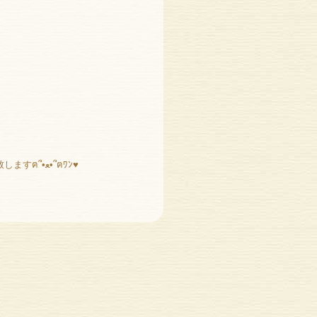
今後も愛犬家のみなさまに喜ばれるお店になれるように精進していきますので みなさま どうぞ宜しくお願い致しますฅ՞•ﻌ•՞ฅﾜﾝ♥