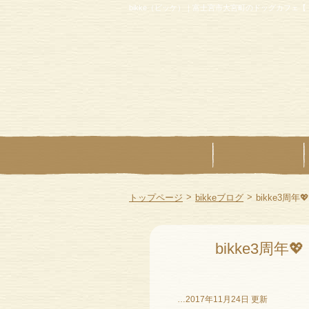
bikke（ビッケ）｜富士宮市大宮町のドッグカフェ
>
>
トップページ
bikkeブログ
bikke3周年💖
bikke3周年💖
…2017年11月24日 更新