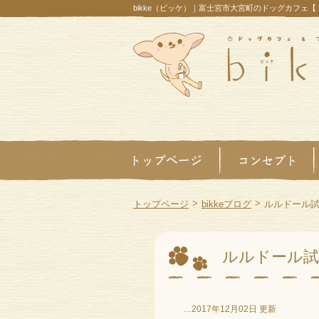
bikke（ビッケ）｜富士宮市大宮町のドッグカフェ
>
>
トップページ
bikkeブログ
ルルドール
ルルドール
…2017年12月02日 更新