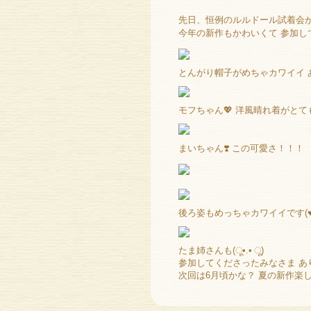
先日、恒例のルルドール試着会
今年の新作もかわいくて 参加し
とんがり帽子がめちゃカワイイ 
モフちゃん💖 洋風晴れ着がと
まいちゃん❣️ この可愛さ！！！
後ろ姿もめっちゃカワイイです(♥
たま姉さんも(ू•.• ू)
参加してくださったみなさま あ
次回は6月頃かな？ 夏の新作楽