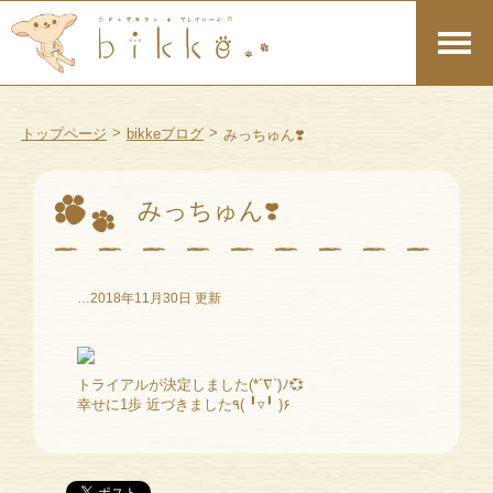
>
>
トップページ
bikkeブログ
みっちゅん❣️
みっちゅん❣️
…2018年11月30日 更新
トライアルが決定しました(*´∇`)ﾉ💞
幸せに1歩 近づきました٩( ╹▿╹ )۶