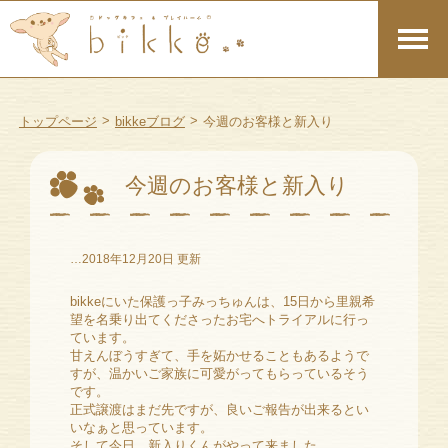
>
>
トップページ
bikkeブログ
今週のお客様と新入り
今週のお客様と新入り
…2018年12月20日 更新
bikkeにいた保護っ子みっちゅんは、15日から里親希
望を名乗り出てくださったお宅へトライアルに行っ
ています。
甘えんぼうすぎて、手を妬かせることもあるようで
すが、温かいご家族に可愛がってもらっているそう
です。
正式譲渡はまだ先ですが、良いご報告が出来るとい
いなぁと思っています。
そして今日、新入りくんがやって来ました。