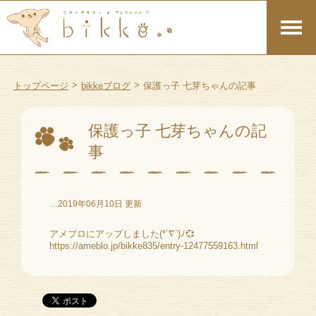
>
>
トップページ
bikkeブログ
保護っ子 七芽ちゃんの記事
保護っ子 七芽ちゃんの記
事
…2019年06月10日 更新
アメブロにアップしました(*´∇`)ﾉ💞
https://ameblo.jp/bikke835/entry-12477559163.html