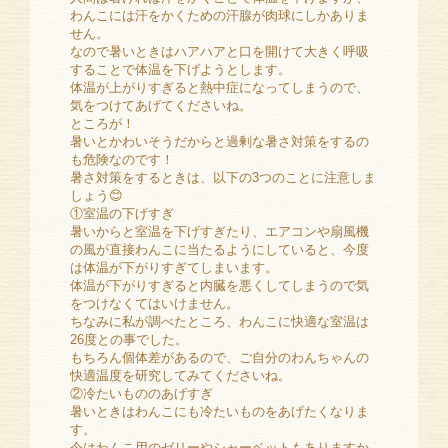
わんこには汗をかくための汗腺が肉球にしかありま
せん。
なので暑いときはハアハアと口を開けて大きく呼吸
することで体温を下げようとします。
体温が上がりすぎると熱中症になってしまうので、
気をつけてあげてくださいね。
ところが！
暑いとかわいそうだからと過剰な暑さ対策をするの
も危険なのです！
暑さ対策をするときは、以下の3つのことに注意しま
しょう😊
①室温の下げすぎ
暑いからと室温を下げすぎたり、エアコンや扇風機
の風が直接わんこに当たるようにしていると、今度
は体温が下がりすぎてしまいます。
体温が下がりすぎると内臓を悪くしてしまうので気
をつけなくてはいけません。
ちなみに私が調べたところ、わんこに快適な室温は
26度との事でした。
もちろん個体差があるので、ご自分のわんちゃんの
快適温度を研究してみてくださいね。
②冷たいもののあげすぎ
暑いときはわんこにも冷たいものをあげたくなりま
す。
今はわんこ用のゼリーやシャーベットもありますか