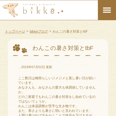
>
>
トップページ
bikkeブログ
わんこの暑さ対策とtbF
わんこの暑さ対策とtbF
…2019年07月02日 更新
ここ数日は梅雨らしいジメジメと蒸し暑い日が続い
ています。
みなさんも、みなさんの愛犬も体調崩していません
か。
どのご家庭でもわんこの暑さ対策をし始めているの
ではないでょうか。
わんこは体温調整が苦手な生き物です。
また、寒さよりも暑さに弱いと言われています。
人間は暑ければ汗をかくことで体温を下げますが、