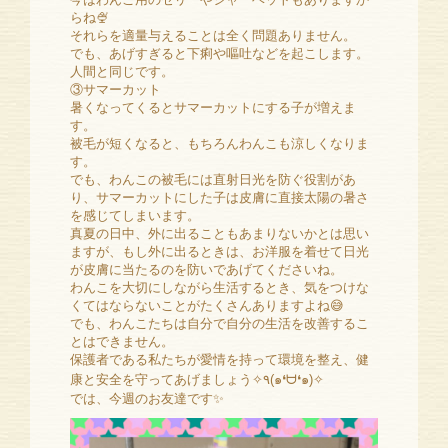
らね🍨
それらを適量与えることは全く問題ありません。
でも、あげすぎると下痢や嘔吐などを起こします。
人間と同じです。
③サマーカット
暑くなってくるとサマーカットにする子が増えま
す。
被毛が短くなると、もちろんわんこも涼しくなりま
す。
でも、わんこの被毛には直射日光を防ぐ役割があ
り、サマーカットにした子は皮膚に直接太陽の暑さ
を感じてしまいます。
真夏の日中、外に出ることもあまりないかとは思い
ますが、もし外に出るときは、お洋服を着せて日光
が皮膚に当たるのを防いであげてくださいね。
わんこを大切にしながら生活するとき、気をつけな
くてはならないことがたくさんありますよね😅
でも、わんこたちは自分で自分の生活を改善するこ
とはできません。
保護者である私たちが愛情を持って環境を整え、健
康と安全を守ってあげましょう✧٩(๑❛ᗨ❛๑)✧
では、今週のお友達です✨