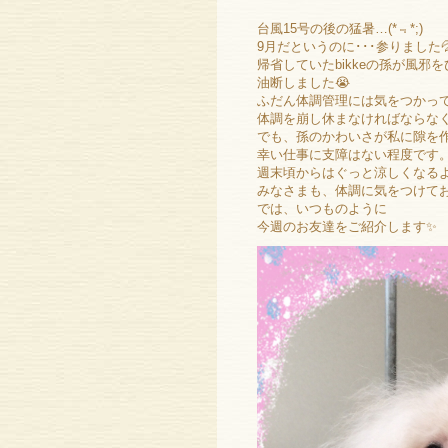
台風15号の後の猛暑…(*﹃*;)
9月だというのに･･･参りました
帰省していたbikkeの孫が風
油断しました😭
ふだん体調管理には気をつかっ
体調を崩し休まなければならな
でも、孫のかわいさが私に隙を作
幸い仕事に支障はない程度です
週末頃からはぐっと涼しくなる
みなさまも、体調に気をつけて
では、いつものように
今週のお友達をご紹介します✨