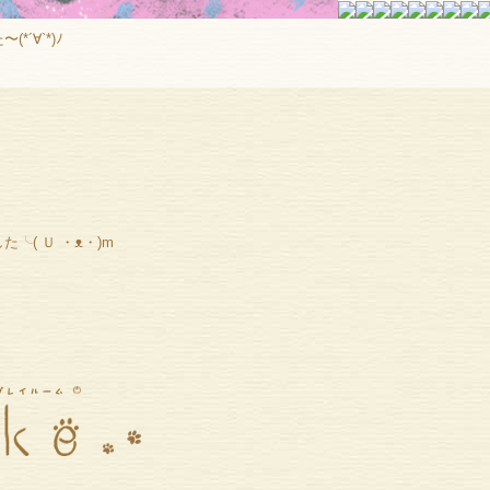
´∀`*)ﾉ
╰( Ｕ ・ᴥ・)m