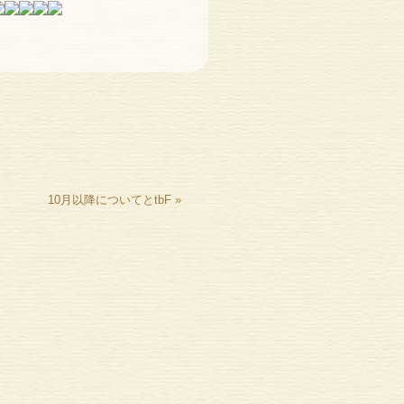
10月以降についてとtbF
»