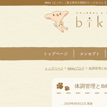
bikke（ビッケ）｜富士宮市大宮町のドッグカフェ
>
>
トップページ
bikkeブログ
体調管理とtb
体調管理とtb
…2019年09月11日 更新