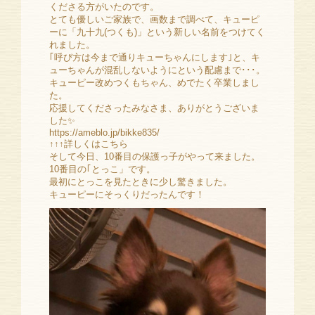
くださる方がいたのです。
とても優しいご家族で、画数まで調べて、キューピ
ーに「九十九(つくも)」という新しい名前をつけてく
れました。
｢呼び方は今まで通りキューちゃんにします｣と、キ
ューちゃんが混乱しないようにという配慮まで･･･。
キューピー改めつくもちゃん、めでたく卒業しまし
た。
応援してくださったみなさま、ありがとうございま
した✨
https://ameblo.jp/bikke835/
↑↑↑詳しくはこちら
そして今日、10番目の保護っ子がやって来ました。
10番目の｢とっこ」です。
最初にとっこを見たときに少し驚きました。
キューピーにそっくりだったんです！