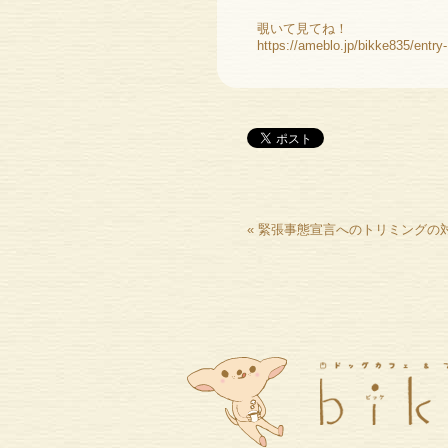
覗いて見てね！
https://ameblo.jp/bikke835/entr
«
緊張事態宣言へのトリミングの