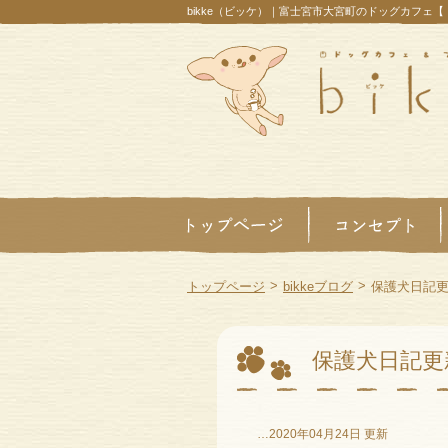
bikke（ビッケ）｜富士宮市大宮町のドッグカフェ
>
>
トップページ
bikkeブログ
保護犬日記
保護犬日記更
…2020年04月24日 更新