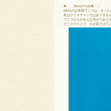
✽・:.. MerryX’mas✽・:..
bikkeのお客様ワンコは、き
私はクリスチャンではありませ
ワンコたちがみんな幸せであり
クリスマスイブ、わが家ではワ