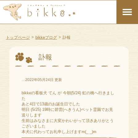
>
>
トップページ
bikkeブログ
訃報
訃報
…2022年05月24日 更新
bikkeの看板犬 てん が 今朝(5/24) 虹の橋へ行きまし
た
あと4日で13歳のお誕生日でした
明日 (5/25) 19時に碧雲(へきうん)ペット霊園でお見
送りします
生前はみなさまに大変かわいがって頂きありがとう
ございました
本犬に代わってお礼申し上げますm(_ _)m