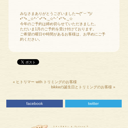
みなさまありがとうございました〜(*´︶`*)ﾉ
•*¨*•.¸¸☆*･ﾟ•*¨*•.¸¸☆*･ﾟ•*¨*•.¸¸☆
今年のご予約は締め切らせていただきました。
ただいま1月のご予約を受け付けております。
ご希望の曜日や時間があるお客様は、お早めにご予
約ください。
«
ヒトリマー with トリミングのお客様
bikkeの誕生日とトリミングのお客様
»
facebook
twitter