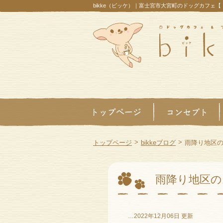
bikke（ビッケ）｜富士宮市大宮町のドッグカフェ
>
>
トップページ
bikkeブログ
雨降り地区
雨降り地区の
…2022年12月06日 更新