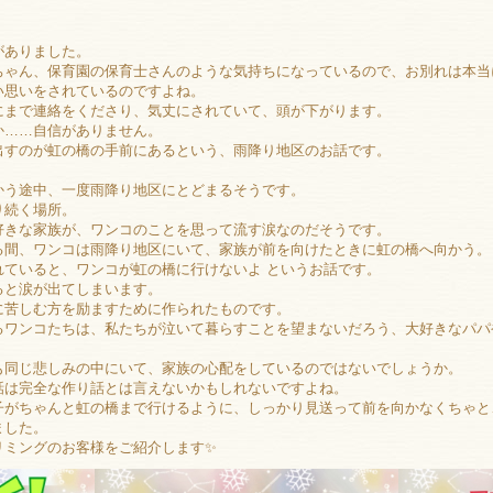
がありました。
ちゃん、保育園の保育士さんのような気持ちになっているので、お別れは本当
い思いをされているのですよね。
にまで連絡をくださり、気丈にされていて、頭が下がります。
か……自信がありません。
出すのが虹の橋の手前にあるという、雨降り地区のお話です。
かう途中、一度雨降り地区にとどまるそうです。
り続く場所。
好きな家族が、ワンコのことを思って流す涙なのだそうです。
る間、ワンコは雨降り地区にいて、家族が前を向けたときに虹の橋へ向かう。
れていると、ワンコが虹の橋に行けないよ というお話です。
ると涙が出てしまいます。
に苦しむ方を励ますために作られたものです。
るワンコたちは、私たちが泣いて暮らすことを望まないだろう、大好きなパパ
も同じ悲しみの中にいて、家族の心配をしているのではないでしょうか。
話は完全な作り話とは言えないかもしれないですよね。
子がちゃんと虹の橋まで行けるように、しっかり見送って前を向かなくちゃと
ました。
ミングのお客様をご紹介します✨️