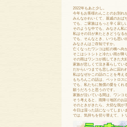
2022年もあと少し。
今年もお客様わんことのお別れ
みんなかわいくて、親戚のおば
でも、ご家族はもっと辛く寂し
そのような中でも、みなさん私
私はその日が来たときどうなる
でも、そんなとき、いつも思い
みなさんはご存知ですか。
亡くなったワンコは虹の橋へ向
そこはシトシトと冷たい雨が降
その雨はワンコが残してきた大
家族が悲しくて泣き暮らしてい
だからいつまでも悲しみに囚わ
私はなぜかこの話のことを考え
もちろんこの話は、ペットロス
でも、私たちに無償の愛をくれ
願うだろうと思うのです。
家族が泣いている間は、ワンコ
そう考えると、雨降り地区のお
そのときがきたら、大切な我が
今日は湿った話になってしまい
では、気持ちを切り替えて、トリ