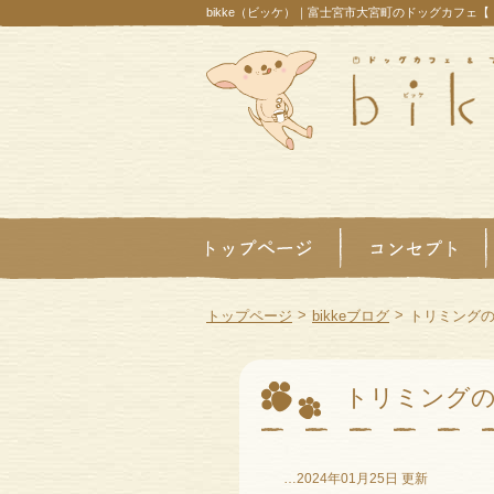
bikke（ビッケ）｜富士宮市大宮町のドッグカフェ
>
>
トップページ
bikkeブログ
トリミングのお
トリミングのお
…2024年01月25日 更新