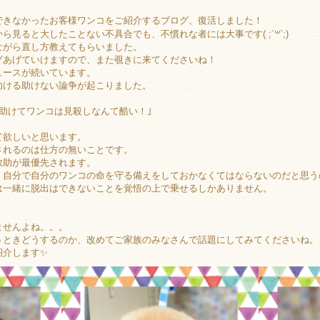
できなかったお客様ワンコをご紹介するブログ、復活しました！
見ると大したことない不具合でも、不慣れな者には大事です( ;´꒳`;)
ながら直し方教えてもらいました。
グあげていけますので、また覗きに来てくださいね！
ュースが続いています。
助ける助けない論争が起こりました。
助けてワンコは見殺しなんて酷い！｣
て欲しいと思います。
されるのは仕方の無いことです。
救助が最優先されます。
、自分で自分のワンコの命を守る備えをしておかなくてはならないのだと思う
は一緒に脱出はできないことを覚悟の上で乗せるしかありません。
。
ませんよね。。。
うときどうするのか、改めてご家族のみなさんで話題にしてみてくださいね。
介します✨️