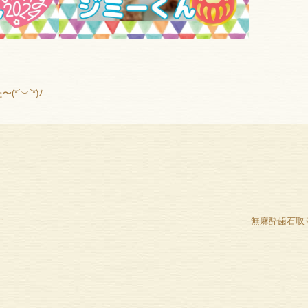
´︶`*)ﾉ
す
無麻酔歯石取