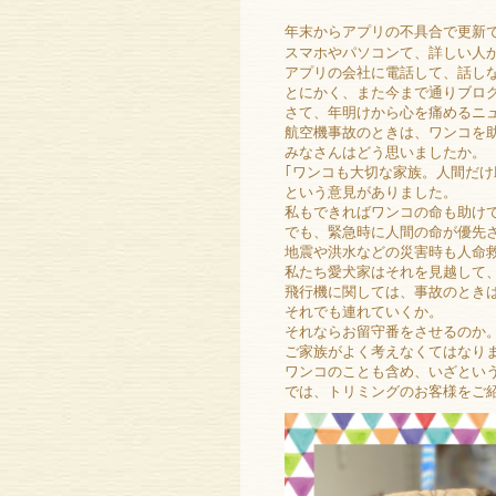
年末からアプリの不具合で更新
スマホやパソコンて、詳しい人から
アプリの会社に電話して、話し
とにかく、また今まで通りブロ
さて、年明けから心を痛めるニ
航空機事故のときは、ワンコを
みなさんはどう思いましたか。
｢ワンコも大切な家族。人間だけ
という意見がありました。
私もできればワンコの命も助け
でも、緊急時に人間の命が優先
地震や洪水などの災害時も人命
私たち愛犬家はそれを見越して
飛行機に関しては、事故のとき
それでも連れていくか。
それならお留守番をさせるのか
ご家族がよく考えなくてはなり
ワンコのことも含め、いざとい
では、トリミングのお客様をご紹