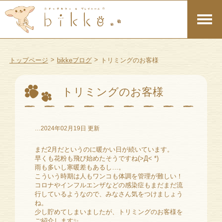
>
>
トップページ
bikkeブログ
トリミングのお客様
トリミングのお客様
…2024年02月19日 更新
まだ2月だというのに暖かい日が続いています。
早くも花粉も飛び始めたそうですね(>Д< *)
雨も多いし寒暖差もあるし…。
こういう時期は人もワンコも体調を管理が難しい！
コロナやインフルエンザなどの感染症もまだまだ流
行しているようなので、みなさん気をつけましょう
ね。
少し貯めてしまいましたが、トリミングのお客様を
ご紹介します✨️