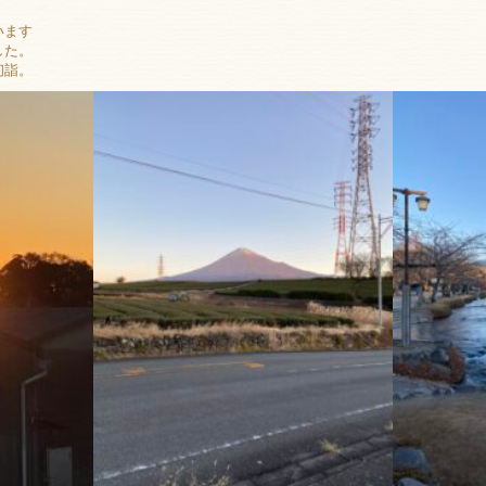
います
した。
初詣。