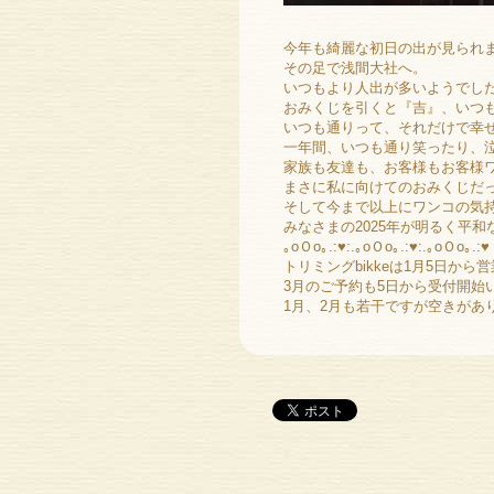
今年も綺麗な初日の出が見られ
その足で浅間大社へ。
いつもより人出が多いようでし
おみくじを引くと『吉』、いつ
いつも通りって、それだけで幸
一年間、いつも通り笑ったり、
家族も友達も、お客様もお客様
まさに私に向けてのおみくじだ
そして今まで以上にワンコの気
みなさまの2025年が明るく平和な年
｡oＯo｡.:♥:.｡oＯo｡.:♥:.｡oＯo｡.:♥
トリミングbikkeは1月5日から
3月のご予約も5日から受付開始
1月、2月も若干ですが空きがあり