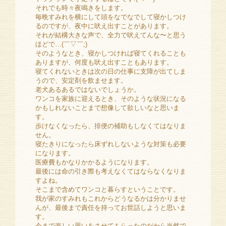
それでも時々夜鳴きをします。
毎晩すみれを横にして頭をなでなでして寝かしつけ
るのですが、夜中に吠え出すことがあります。
それが結構大きな声で、全力で吠えてんな〜と思う
ほどで…(￣▽￣;)
そのようなとき、寝かしつければ寝てくれることも
ありますが、何度も吠え出すこともあります。
寝てくれないときは次の日の仕事に支障が出てしま
うので、安定剤を飲ませます。
老犬あるあるではないでしょうか。
ワンコを家族に迎えるとき、そのような状況になる
かもしれないことまで想像して欲しいなと思いま
す。
歩けなくなったら、排便の補助もしなくてはなりま
せん。
寝たきりになったら床ずれしないような対策も必要
になります。
医療費もかなりかかるようになります。
最後には命の引き際も考えなくてはならなくなりま
すよね。
そこまで含めてワンコと暮らすということです。
我が家のすみれもこれからどうなるかは分かりませ
んが、最後まで責任を持ってお世話しようと思いま
す。
今まで楽しい思いをさせてもらったのだから当然で