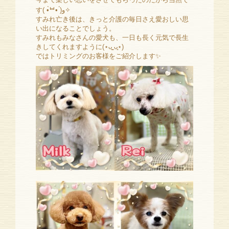
す( •̀ᄇ• ́)ﻭ✧
すみれ亡き後は、きっと介護の毎日さえ愛おしい思
い出になることでしょう。
すみれもみなさんの愛犬も、一日も長く元気で長生
きしてくれますように(⋆ᴗ͈ˬᴗ͈⋆)
ではトリミングのお客様をご紹介します✨️