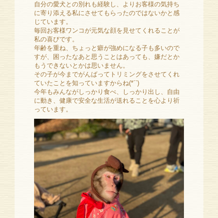
自分の愛犬との別れも経験し、よりお客様の気持ち
に寄り添える私にさせてもらったのではないかと感
じています。
毎回お客様ワンコが元気な顔を見せてくれることが
私の喜びです。
年齢を重ね、ちょっと癖が強めになる子も多いので
すが、困ったなあと思うことはあっても、嫌だとか
もうできないとかは思いません。
その子が今までがんばってトリミングをさせてくれ
ていたことを知っていますからね(*´`)
今年もみんながしっかり食べ、しっかり出し、自由
に動き、健康で安全な生活が送れることを心より祈
っています。