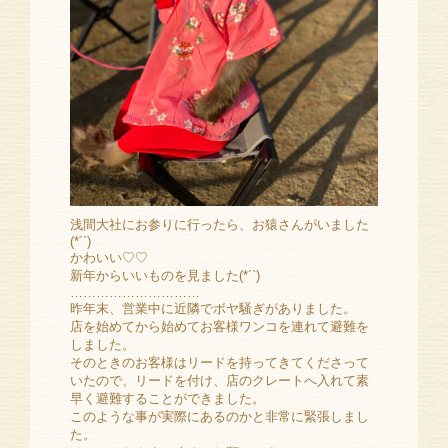
浅間大社にお参りに行ったら、お猿さんがいました
(*´`)
かわいい♡♡
新年からいいものを見ました(*´`)
…………………………
昨年末、営業中に近隣でボヤ騒ぎがありました。
店を始めてから始めてお客様ワンコを連れて避難を
しました。
そのときのお客様はリードを持ってきてくださって
いたので、リードを付け、店のクレートへ入れて素
早く避難することができました。
このような事が実際にあるのかと非常に緊張しまし
た。