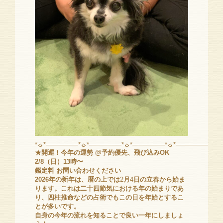
*☼*―――――*☼*―――――*☼*―――――*☼*―――――*☼
★開運！今年の運勢 @予約優先、飛び込みOK
2/8（日）13時〜
鑑定料 お問い合わせください
2026年の新年は、暦の上では
2
月
4
日の立春から始ま
ります。これは二十四節気における年の始まりであ
り、四柱推命などの占術でもこの日を年始とするこ
とが多いです。
自身の今年の流れを知ることで良い一年にしましょ