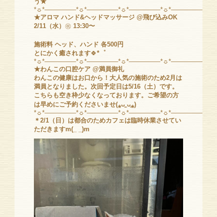
う★
*☼*―――――*☼*―――――*☼*―――――*☼*―――――*☼
★アロマ ハンド&ヘッドマッサージ @飛び込みOK
2/11（水）
㊗️
13:30〜
施術料 ヘッド、ハンド 各500円
とにかく癒されます
🍀
*゜
*☼*―――――*☼*―――――*☼*―――――*☼*―――――*☼
★わんこの口腔ケア @満員御礼
わんこの健康はお口から！大人気の施術のため2月は
満員となりました。次回予定日は5/16（土）です。
こちらも空き枠少なくなっております。ご希望の方
は早めにご予約くださいませ(⁎ᴗ͈ˬᴗ͈⁎)
*☼*―――――*☼*―――――*☼*―――――*☼*―――――*☼
＊2/1（日）は都合のためカフェは臨時休業させてい
ただきますm(_ _)m