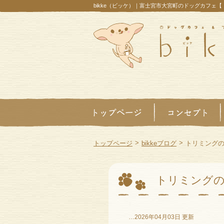
bikke（ビッケ）｜富士宮市大宮町のドッグカフェ
>
>
トップページ
bikkeブログ
トリミング
トリミング
…2026年04月03日 更新