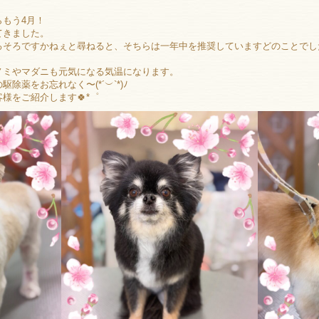
もう4月！
てきました。
ろそろですかねぇと尋ねると、そちらは一年中を推奨していますどのことでし
ノミやマダニも元気になる気温になります。
除薬をお忘れなく〜(*´︶`*)ﾉ
様をご紹介します🍀*゜