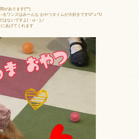
間があります(^^)
いるワンズはみーんな おやつタイムが大好きですU^ェ^U
ではないですよ(・ω・)ノ
なにあげてくれます