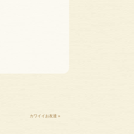
カワイイお友達
»