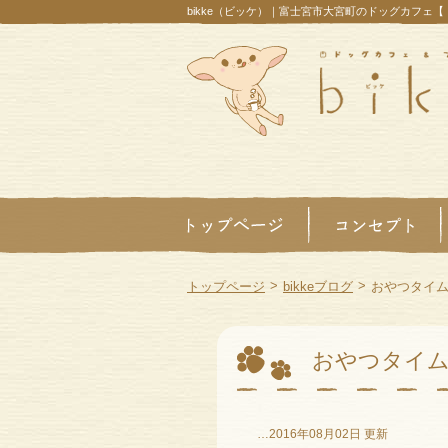
bikke（ビッケ）｜富士宮市大宮町のドッグカフェ
>
>
トップページ
bikkeブログ
おやつタイ
おやつタイ
…2016年08月02日 更新