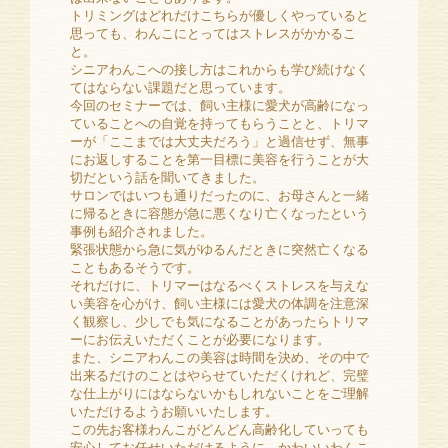
トリミングはどれだけこちらが優しくやっていると
思っても、わんこにとってはストレスがかかるこ
と。
シニアわんこへの接し方はこれからも学び続けなく
てはならない課題だと思っています。
今回のセミナーでは、飼い主様に愛犬が高齢になっ
ていることへの自覚を持ってもらうことと、トリマ
ーが「ここまでは大丈夫だろう」と過信せず、無事
にお返しすることを第一目標に美容を行うことが大
切だという話を聞いてきました。
サロンではいつも通りだったのに、お母さんと一緒
に帰るときに容態が急に悪くなり亡くなったという
事例も紹介されました。
緊張状態から急に気がゆるんだときに突然亡くなる
こともあるそうです。
それだけに、トリマーはなるべくストレスを与えな
い美容を心がけ、飼い主様には愛犬の体調を注意深
く観察し、少しでも気になることがあったらトリマ
ーにお伝えいただくことが必要になります。
また、シニアわんこの美容は時間を決め、その中で
出来るだけのことはやらせていただくけれど、完璧
な仕上がりにはならないかもしれないことをご理解
いただけるようお願いいたします。
この先お客様わんこがどんどん高齢化していっても
安心してお任せいただけるように、かわいいわんこ