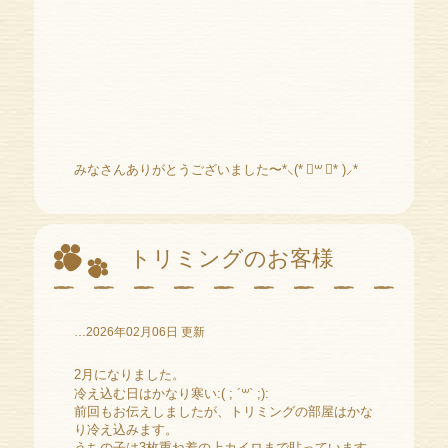
みなさんありがとうございました〜*⸜(* ॑꒳ ॑* )⸝*
トリミングのお客様
…2026年02月06日 更新
2月になりました。
冷え込む日はかなり寒い:( ; ´꒳` ;):
前回もお伝えしましたが、トリミングの部屋はかな
り冷え込みます。
うちの子は3枚重ね着の上カイロまで貼っています