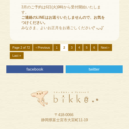
…………………………………
3月のご予約は6日(火)9時から受付開始いたしま
す。
ご連絡のLINEはお送りいたしませんので、お気を
つけください。
みなさま、よいお正月をお過ごしください(* ᴗ͈ˬᴗ͈)”
Page 2 of 72
‹ Previous
1
2
3
4
5
6
Next ›
Last »
facebook
twitter
〒418-0066
静岡県富士宮市大宮町11-19