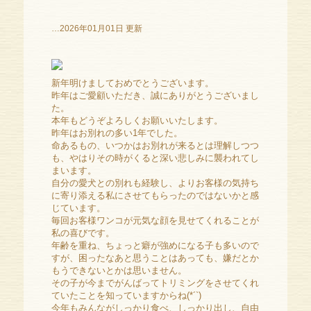
…2026年01月01日 更新
新年明けましておめでとうございます。
昨年はご愛顧いただき、誠にありがとうございまし
た。
本年もどうぞよろしくお願いいたします。
昨年はお別れの多い1年でした。
命あるもの、いつかはお別れが来るとは理解しつつ
も、やはりその時がくると深い悲しみに襲われてし
まいます。
自分の愛犬との別れも経験し、よりお客様の気持ち
に寄り添える私にさせてもらったのではないかと感
じています。
毎回お客様ワンコが元気な顔を見せてくれることが
私の喜びです。
年齢を重ね、ちょっと癖が強めになる子も多いので
すが、困ったなあと思うことはあっても、嫌だとか
もうできないとかは思いません。
その子が今までがんばってトリミングをさせてくれ
ていたことを知っていますからね(*´`)
今年もみんながしっかり食べ、しっかり出し、自由