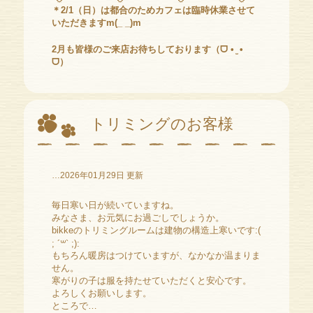
＊2/1（日）は都合のためカフェは臨時休業させて
いただきますm(_ _)m
2月も皆様のご来店お待ちしております（ᗜ • ̫ •
ᗜ）
トリミングのお客様
…2026年01月29日 更新
毎日寒い日が続いていますね。
みなさま、お元気にお過ごしでしょうか。
bikkeのトリミングルームは建物の構造上寒いです:(
; ´꒳` ;):
もちろん暖房はつけていますが、なかなか温まりま
せん。
寒がりの子は服を持たせていただくと安心です。
よろしくお願いします。
ところで…