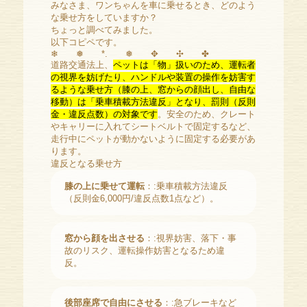
みなさま、ワンちゃんを車に乗せるとき、どのよう
な乗せ方をしていますか？
ちょっと調べてみました。
以下コピペです。
❄︎ ❅ *. ❅ ✥ ✣ ✤
道路交通法上、
ペットは「物」扱いのため、運転者
の視界を妨げたり、ハンドルや装置の操作を妨害す
るような乗せ方（膝の上、窓からの顔出し、自由な
移動）は「乗車積載方法違反」となり、罰則（反則
金・違反点数）の対象です
。安全のため、クレート
やキャリーに入れてシートベルトで固定するなど、
走行中にペットが動かないように固定する必要があ
ります。
違反となる乗せ方
膝の上に乗せて運転
：:
乗車積載方法違反
（反則金6,000円/違反点数1点など）。
窓から顔を出させる
：:視界妨害、落下・事
故のリスク、
運転操作妨害
となるため違
反。
後部座席で自由にさせる
：:
急ブレーキ
など