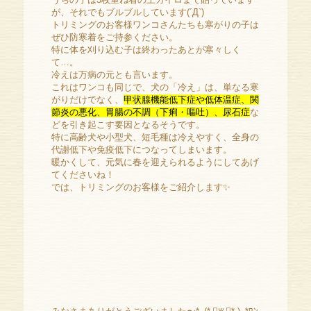
が、それでもブルブルしています(´Д`)
トリミングのお客様ワンコさんたちも寒がりの子は
ぜひ防寒着をご持参ください。
特に体を刈り込む子は終わったあとが寒々しく
て…。
冷えは万病の元とも言います。
これはワンコも同じで、犬の「冷え」は、単なる寒
がりだけでなく、
甲状腺機能低下症や低体温症、関
節炎の悪化、胃腸の不調（下痢・嘔吐）、尿石症
な
どを引き起こす要因となるそうです。
特に高齢犬や小型犬、短毛種は冷えやすく、全身の
代謝低下や免疫低下につなってしまいます。
暖かくして、元気に春を迎えられるようにしてあげ
てくださいね！
では、トリミングのお客様をご紹介します✨️