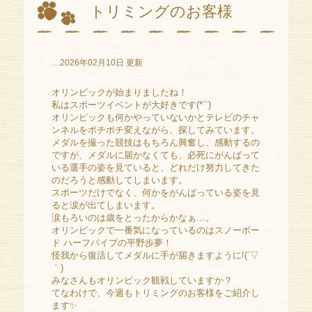
トリミングのお客様
…2026年02月10日 更新
オリンピックが始まりましたね！
私はスポーツイベントが大好きです(*´`)
オリンピックも何かやっていないかとテレビのチャ
ンネルをポチポチ変えながら、探してみています。
メダルを撮った競技はもちろん興奮し、感動するの
ですが、メダルに届かなくても、必死にがんばって
いる選手の姿を見ていると、どれだけ努力してきた
のだろうと感動してしまいます。
スポーツだけでなく、何かをがんばっている姿を見
ると涙が出てしまいます。
涙もろいのは歳をとったからかなぁ…。
オリンピックで一番気になっているのはスノーボー
ド ハーフパイプの平野歩夢！
怪我から復活してメダルに手が届きますように!(´▽
｀)
みなさんもオリンピック観戦していますか？
てなわけで、今週もトリミングのお客様をご紹介し
ます✨️