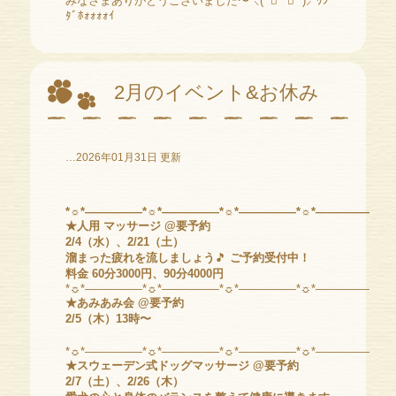
みなさまありがとうございました〜*⸜(* ॑꒳ ॑* )⸝*ﾜﾝ
ﾀﾞﾎｫｫｫｫｲ
2月のイベント&お休み
…2026年01月31日 更新
*☼*―――――*☼*―――――*☼*―――――*☼*―――――*☼
★人用 マッサージ @要予約
2/4（水）、2/21（土）
溜まった疲れを流しましょう
🎵
ご予約受付中！
料金 60分3000円、90分4000円
*☼*―――――*☼*―――――*☼*―――――*☼*―――――*☼
★あみあみ会
@要予約
2/5（木）13時〜
*☼*―――――*☼*―――――*☼*―――――*☼*―――――*☼
★スウェーデン式ドッグマッサージ @要予約
2/7（土）、2/26（木）