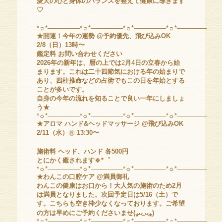
愛犬の心と身体のバランスを整えて健康に導きます
♡
*☼*―――――*☼*―――――*☼*―――――*☼*―――――*☼
★開運！今年の運勢 @予約優先、飛び込みOK
2/8（日）13時〜
鑑定料 お問い合わせください
2026年の新年は、暦の上では
2
月
4
日の立春から始
まります。これは二十四節気における年の始まりで
あり、四柱推命などの占術でもこの日を年始とする
ことが多いです。
自身の今年の流れを知ることで良い一年にしましょ
う★
*☼*―――――*☼*―――――*☼*―――――*☼*―――――*☼
★アロマ ハンド&ヘッドマッサージ @飛び込みOK
2/11（水）
㊗️
13:30〜
施術料 ヘッド、ハンド 各500円
とにかく癒されます
🍀
*゜
*☼*―――――*☼*―――――*☼*―――――*☼*―――――*☼
★わんこの口腔ケア @満員御礼
わんこの健康はお口から！大人気の施術のため2月
は満員となりました。次回予定日は5/16（土）で
す。こちらも空き枠少なくなっております。ご希望
の方は早めにご予約くださいませ(⁎ᴗ͈ˬᴗ͈⁎)
*☼*―――――*☼*―――――*☼*―――――*☼*―――――*☼