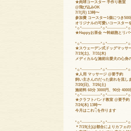
★肉球コースター 手作り教室
@飛び込みOK
7/7(月) 13時〜
参加費 コースター1個につき500
オリジナルの可愛いコースター
*☼*―――――*☼*―――――*
★Happyお茶会 〜幹細胞とリ
*☼*―――――*☼*―――――*
★スウェーデン式ドッグマッサー
7/19(土)、7/31(木)
メディカルな施術出愛犬の
心身
*☼*―――――*☼*―――――*
★人用 マッサージ @要予約
飼い主さんのだった疲れを流し
7/20(日)、7/26(土)
施術料 60分 3000円、90分 400
*☼*―――――*☼*―――――*
★クラフトバンド教室 @要予約
7/24(木) 13時〜
今月はこれ
👇
を作ります
*☼*―――――*☼*―――――*
＊7/19(土)は都合によりカ