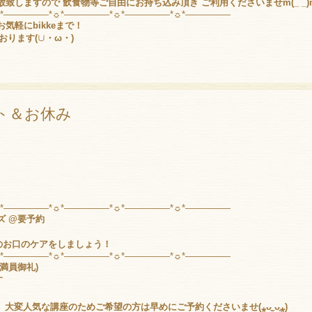
致しますので 飲食物等ご自由にお持ち込み頂き ご利用くださいませm(_ _)
☼*―――――*☼*―――――*☼*―――――*☼*―――――
気軽にbikkeまで！
おります(
∪
・ω・)
ト＆お休み
☼*―――――*☼*―――――*☼*―――――*☼*―――――
ズ
@要予約
のお口のケアをしましょう！
☼*―――――*☼*―――――*☼*―――――*☼*―――――
(満員御礼)
す
。大変人気な講座のためご希望の方は早めにご予約くださいませ(⁎ᴗ͈ˬᴗ͈⁎)