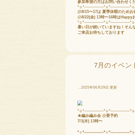
参加希望の方はお問い合わせくだ
*☼*―――――*☼*―――――*
@8/15〜17は 夏季休暇のため
@
8/22(金) 13時〜16時はH
*☼*―――――*☼*―――――*
暑い日が続いていますね！そんな時は愛
ご来店お待ちしております
7月のイベン
…2025年06月29日 更新
*☼*―――――*☼*―――――*
★編み編み会 @要予約
7/3(木) 13時〜
*☼*―――――*☼*―――――*