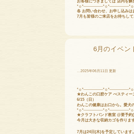
お客様につきましては 店内を解放
*☼*―――――*☼*―――――*
各 お問い合わせ、お申し込みはお
7月も皆様のご来店をお待ちして
6月のイベン
…2025年06月11日 更新
*☼*―――――*☼*―――――*
★わんこの口腔ケア べスティー
6/15（日）
わんこの健康はお口から。愛犬
*☼*―――――*☼*―――――*
★クラフトバンド教室 @要予約
今月は大きな収納カゴを作りま
7月は24日(木)を予定しています