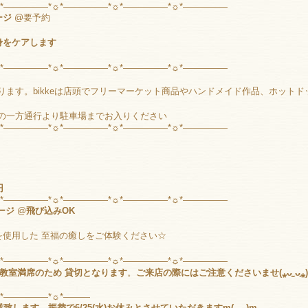
☼*―――――*☼*―――――*☼*―――――*☼*―――――
ージ
@要予約
身をケアします
☼*―――――*☼*―――――*☼*―――――*☼*―――――
なります。bikkeは店頭でフリーマーケット商品やハンドメイド作品、ホットド
北側の一方通行より駐車場までお入りください
☼*―――――*☼*―――――*☼*―――――*☼*―――――
円
☼*―――――*☼*―――――*☼*―――――*☼*―――――
ージ
@
飛び込みOK
を使用した 至福の癒しをご体験ください☆
☼*―――――*☼*―――――*☼*―――――*☼*―――――
ンド教室満席のため 貸切となります
。
ご来店の際にはご注意くださいませ(⁎ᴗ͈ˬᴗ͈⁎)
☼*―――――*☼*―――
業致します。振替で6/25(水)お休みとさせていただきますm(_ _)m