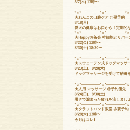
8/7(木) 13時〜
*☼*―――――*☼*―――――*
★わんこの口腔ケア @要予約
8/18(月)
愛犬の健康はお口から！定期的
*☼*―――――*☼*―――――*
★Happyお茶会 幹細胞とリバ
8/22(金) 13時〜
8/30(土) 18:30〜
*☼*―――――*☼*―――――*
★スウェーデン式ドッグマッサー
8/23(土)、8/28(木)
ドッグマッサージを受けて酷暑
*☼*―――――*☼*―――――*
★人用 マッサージ @予約優先
8/24(日)、8/30(土)
暑さで溜まった疲れを流しまし
*☼*―――――*☼*―――――*
★クラフトバンド教室 @要予約
8/28(木) 13時〜
今月はコレ
⬇️