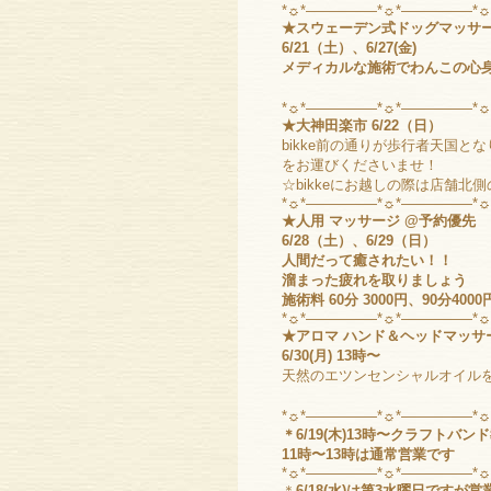
*☼*―――――*☼*―――――*
★スウェーデン式ドッグマッサ
6/21（土）、6/27(金)
メディカルな施術でわんこの心
*☼*―――――*☼*―――――*
★大神田楽市 6/22（日）
bikke前の通りが歩行者天国と
をお運びくださいませ！
☆bikkeにお越しの際は店舗
*☼*―――――*☼*―――――*
★人用 マッサージ @予約優先
6/28（土）、6/29（日）
人間だって癒されたい！！
溜まった疲れを取りましょう
施術料 60分 3000円、90分4000
*☼*―――――*☼*―――――*
★アロマ ハンド＆ヘッドマッサ
6/30(月) 13時〜
天然のエツンセンシャルオイル
*☼*―――――*☼*―――――*
＊6/19(木)13時〜クラフトバ
11時〜13時は通常営業です
*☼*―――――*☼*―――――*
＊
6/18(水)は第3水曜日ですが営