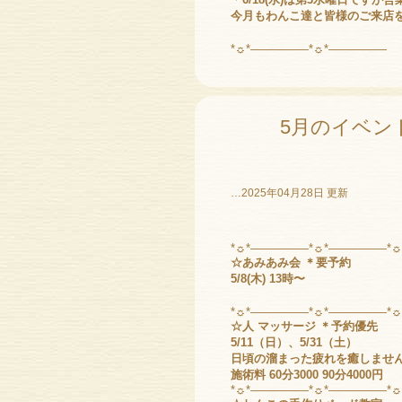
今月もわんこ達と皆様のご来店
*☼*―――――*☼*―――――
5月のイベン
…2025年04月28日 更新
*☼*―――――*☼*―――――*
☆あみあみ会 ＊要予約
5/8(木) 13時〜
*☼*―――――*☼*―――――*
☆人 マッサージ ＊予約優先
5/11（日）、5/31（土）
日頃の溜まった疲れを癒しませ
施術料 60分3000 90分4000円
*☼*―――――*☼*―――――*