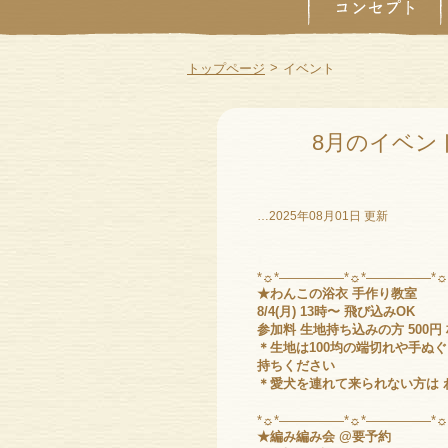
>
トップページ
イベント
8月のイベン
…2025年08月01日 更新
*☼*―――――*☼*―――――*
★わんこの浴衣 手作り教室
8/4(月) 13時〜 飛び込みOK
参加料 生地持ち込みの方 500円
＊生地は100均の端切れや手ぬ
持ちください
＊愛犬を連れて来られない方は 
*☼*―――――*☼*―――――*
★編み編み会 @要予約