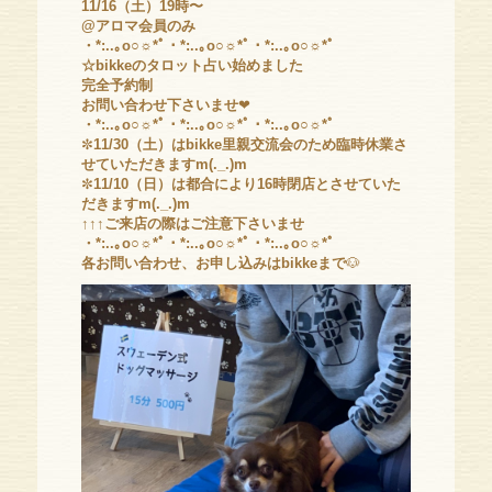
11/16（土）19時〜
@アロマ会員のみ
・*:..｡o○☼*ﾟ・*:..｡o○☼*ﾟ・*:..｡o○☼*ﾟ
☆bikkeのタロット占い始めました
完全予約制
お問い合わせ下さいませ
❤
・*:..｡o○☼*ﾟ・*:..｡o○☼*ﾟ・*:..｡o○☼*ﾟ
✼
11/30（土）はbikke里親交流会のため臨時休業さ
せていただきますm(._.)m
✼
11/10（日）は都合により16時閉店とさせていた
だきますm(._.)m
↑↑↑ご来店の際はご注意下さいませ
・*:..｡o○☼*ﾟ・*:..｡o○☼*ﾟ・*:..｡o○☼*ﾟ
各お問い合わせ、お申し込みはbikkeまで
🐶