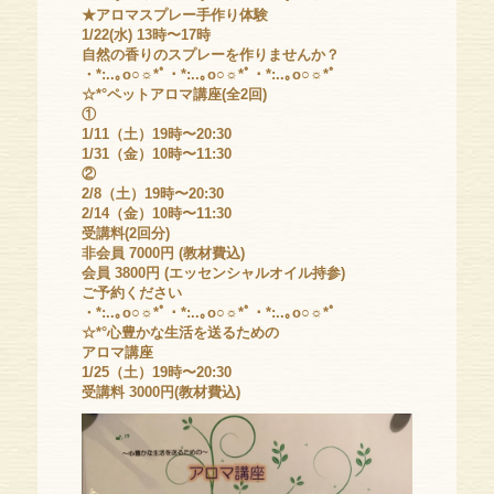
★アロマスプレー手作り体験
1/22(水) 13時〜17時
自然の香りのスプレーを作りませんか？
・*:..｡o○☼*ﾟ・*:..｡o○☼*ﾟ・*:..｡o○☼*ﾟ
☆*°ペットアロマ講座(全2回)
①
1/11（土）19時〜20:30
1/31（金）10時〜11:30
②
2/8（土）19時〜20:30
2/14（金）10時〜11:30
受講料(2回分)
非会員 7000円 (教材費込)
会員 3800円 (エッセンシャルオイル持参)
ご予約ください
・*:..｡o○☼*ﾟ・*:..｡o○☼*ﾟ・*:..｡o○☼*ﾟ
☆*°心豊かな生活を送るための
アロマ講座
1/25（土）19時〜20:30
受講料 3000円(教材費込)