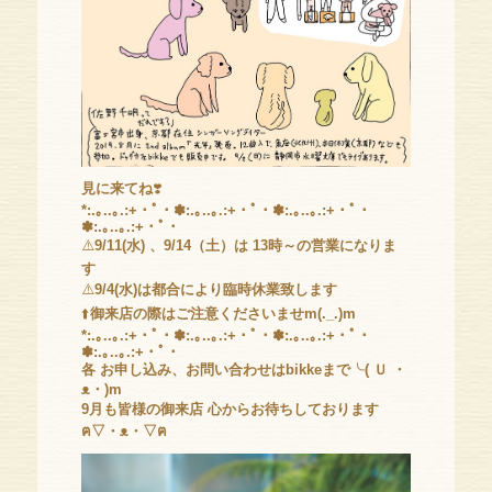
見に来てね
❣️
*:.｡..｡.:+・ﾟ・✽:.｡..｡.:+・ﾟ・✽:.｡..｡.:+・ﾟ・
✽:.｡..｡.:+・ﾟ・
⚠️
9/11(水) 、9/14（土）は 13時～の営業になりま
す
⚠️
9/4(水)は都合により臨時休業致します
⬆️
御来店の際はご注意くださいませm(._.)m
*:.｡..｡.:+・ﾟ・✽:.｡..｡.:+・ﾟ・✽:.｡..｡.:+・ﾟ・
✽:.｡..｡.:+・ﾟ・
各 お申し込み、お問い合わせはbikkeまで╰( Ｕ ・
ᴥ・)m
9月も皆様の御来店 心からお待ちしております
ฅ▽・ᴥ・▽ฅ