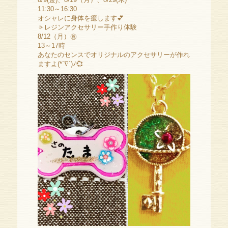
11:30～16:30
オシャレに身体を癒します💕
🔅レジンアクセサリー手作り体験
8/12（月）㊗️
13～17時
あなたのセンスでオリジナルのアクセサリーが作れ
ますよ(*´∇`)ﾉ💞