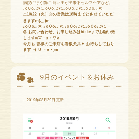
病院に行く前に 飼い主が出来るセルフケアなど。
｡oＯo｡.:♥:.｡oＯo｡.:♥:.｡oＯo｡.:♥:.｡oＯo｡.:♥:.
⚠️
10/22（火）
㊗️
の営業は18時までとさせていただ
きますm(._.)m
｡oＯo｡.:♥:.｡oＯo｡.:♥:.｡oＯo｡.:♥:.｡oＯo｡.:♥:.
各 お問い合わせ、お申し込みはbikkeまでお願い致
しますฅ▽・ᴥ・▽ฅ
今月も 皆様のご来店を看板犬共々 お待ちしており
ます╰( Ｕ ・ᴥ・)m
9月のイベント＆お休み
…2019年08月29日 更新