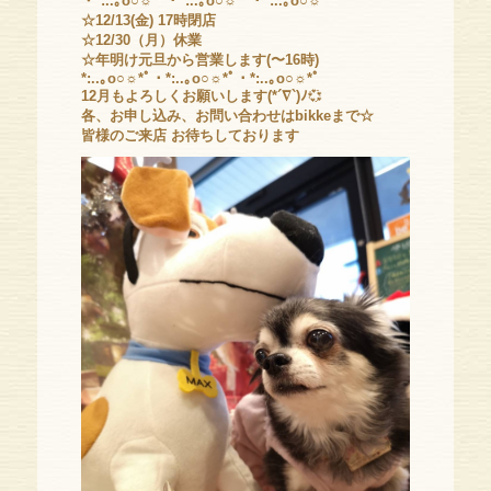
・*:..｡o○☼*ﾟ・*:..｡o○☼*ﾟ・*:..｡o○☼
☆12/13(金) 17時閉店
☆12/30（月）休業
☆年明け元旦から営業します(〜16時)
*:..｡o○☼*ﾟ・*:..｡o○☼*ﾟ・*:..｡o○☼*ﾟ
12月もよろしくお願いします(*´∇`)ﾉ
💞
各、お申し込み、お問い合わせはbikkeまで☆
皆様のご来店 お待ちしております