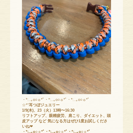
・*:..｡o○☼*ﾟ・*:..｡o○☼*ﾟ・*:..｡o○☼*ﾟ
☆*°
耳つぼジュエリー
1/9(木)、23（火）13時〜16:30
リフトアップ、眼精疲労、肩こり、ダイエット、頭
皮アップ など 気になる方はぜひ1度お試しくださ
いね
❤
・*:..｡o○☼*ﾟ・*:..｡o○☼*ﾟ・*:..｡o○☼*ﾟ