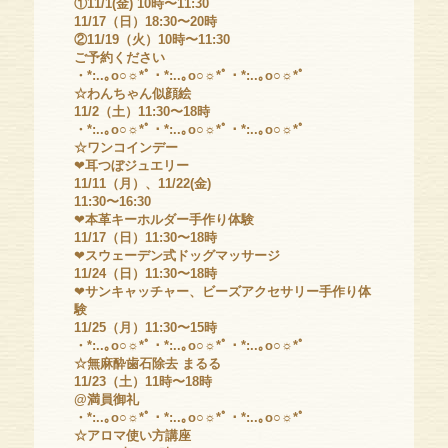
①11/1(金) 10時〜11:30
11/17（日）18:30〜20時
②11/19（火）10時〜11:30
ご予約ください
・*:..｡o○☼*ﾟ・*:..｡o○☼*ﾟ・*:..｡o○☼*ﾟ
☆わんちゃん似顔絵
11/2（土）11:30〜18時
・*:..｡o○☼*ﾟ・*:..｡o○☼*ﾟ・*:..｡o○☼*ﾟ
☆ワンコインデー
❤
耳つぼジュエリー
11/11（月）、11/22(金)
11:30〜16:30
❤
本革キーホルダー手作り体験
11/17（日）11:30〜18時
❤
スウェーデン式ドッグマッサージ
11/24（日）11:30〜18時
❤
サンキャッチャー、ビーズアクセサリー手作り体
験
11/25（月）11:30〜15時
・*:..｡o○☼*ﾟ・*:..｡o○☼*ﾟ・*:..｡o○☼*ﾟ
☆無麻酔歯石除去 まるる
11/23（土）11時〜18時
@満員御礼
・*:..｡o○☼*ﾟ・*:..｡o○☼*ﾟ・*:..｡o○☼*ﾟ
☆アロマ使い方講座