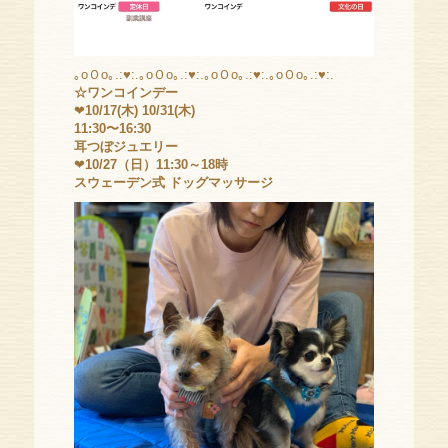
｡oＯo｡.:♥:.｡oＯo｡.:♥:.｡oＯo｡.:♥:.｡oＯo｡.:♥:.
☆ワンコインデー
❤
10/17(木) 10/31(木)
11:30〜16:30
耳つぼジュエリー
❤
10/27（日）11:30～18時
スウェーデン式 ドッグマッサージ