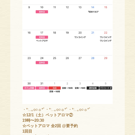
・*:..｡o○☼*ﾟ・*:..｡o○☼*ﾟ・*:..｡o○☼*ﾟ
☆12/1（土）ペットアロマ②
19時〜20:30
☆ペットアロマ 全2回 @要予約
1回目