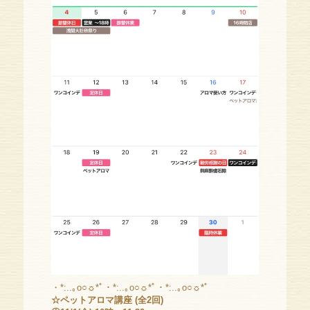
・*:..｡o○☼*ﾟ・*:..｡o○☼*ﾟ・*:..｡o○☼*ﾟ
☆ペットアロマ講座 (全2回)