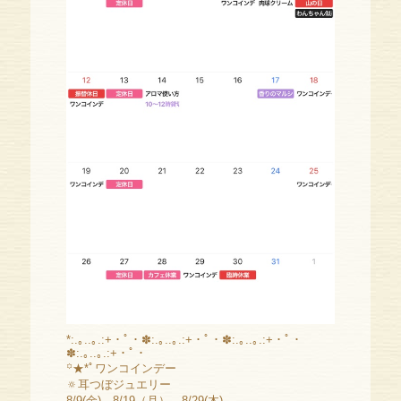
*:.｡..｡.:+・ﾟ・✽:.｡..｡.:+・ﾟ・✽:.｡..｡.:+・ﾟ・
✽:.｡..｡.:+・ﾟ・
꙳
★*ﾟワンコインデー
🔅耳つぼジュエリー
8/9(金)、8/19（月）、8/29(木)