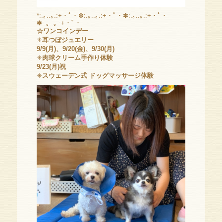
*:.｡..｡.:+・ﾟ・✽:.｡..｡.:+・ﾟ・✽:.｡..｡.:+・ﾟ・
✽:.｡..｡.:+・ﾟ・
☆ワンコインデー
✳
耳つぼジュエリー
9/9(月)、9/20(金)、9/30(月)
✳
肉球クリーム手作り体験
9/23(月)祝
✳
スウェーデン式 ドッグマッサージ体験