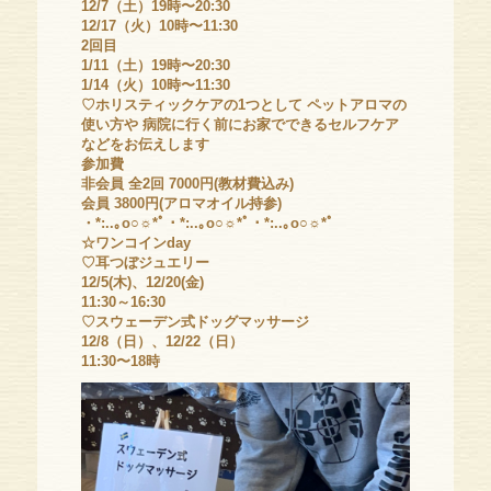
12/7（土）19時〜20:30
12/17（火）10時〜11:30
2回目
1/11（土）19時〜20:30
1/14（火）10時〜11:30
♡ホリスティックケアの1つとして ペットアロマの
使い方や 病院に行く前にお家でできるセルフケア
などをお伝えします
参加費
非会員 全2回 7000円(教材費込み)
会員 3800円(アロマオイル持参)
・*:..｡o○☼*ﾟ・*:..｡o○☼*ﾟ・*:..｡o○☼*ﾟ
☆ワンコインday
♡耳つぼジュエリー
12/5(木)、12/20(金)
11:30～16:30
♡スウェーデン式ドッグマッサージ
12/8（日）、12/22（日）
11:30〜18時