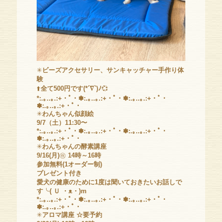
✳
ビーズアクセサリー、サンキャッチャー手作り体
験
⬆️
全て500円です(*´∇`)ﾉ
💞
*:.｡..｡.:+・ﾟ・✽:.｡..｡.:+・ﾟ・✽:.｡..｡.:+・ﾟ・
✽:.｡..｡.:+・ﾟ・
✳
わんちゃん似顔絵
9/7（土）11:30〜
*:.｡..｡.:+・ﾟ・✽:.｡..｡.:+・ﾟ・✽:.｡..｡.:+・ﾟ・
✽:.｡..｡.:+・ﾟ・
✳
わんちゃんの酵素講座
9/16(月)
㊗️
14時～16時
参加無料(1オーダー制)
プレゼント付き
愛犬の健康のために1度は聞いておきたいお話しで
す╰( Ｕ ・ᴥ・)m
*:.｡..｡.:+・ﾟ・✽:.｡..｡.:+・ﾟ・✽:.｡..｡.:+・ﾟ・
✽:.｡..｡.:+・ﾟ・
✳
アロマ講座 ☆要予約