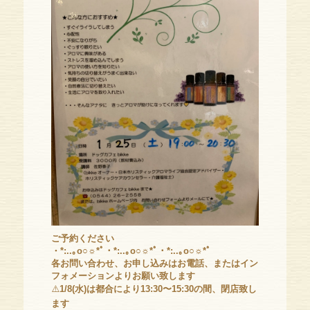
ご予約ください
・*:..｡o○☼*ﾟ・*:..｡o○☼*ﾟ・*:..｡o○☼*ﾟ
各お問い合わせ、お申し込みはお電話、またはイン
フォメーションよりお願い致します
⚠️
1/8(水)は都合により13:30〜15:30の間、閉店致し
ます