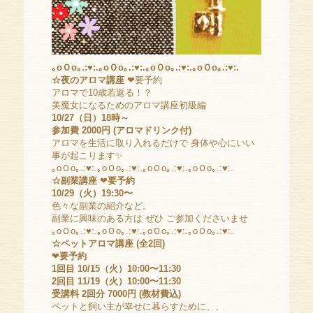
｡oＯo｡.:♥:.｡oＯo｡.:♥:.｡oＯo｡.:♥:.｡oＯo｡.:♥:.
☆夜のアロマ講座
❤要予約
アロマで10歳若返る！？
美魔女になるためのアロマ講座初級編
10/27（日）18時～
参加費 2000円 (アロマドリンク付)
アロマを生活に取り入れるだけで 身体や心にいい
事が起こります✨
｡oＯo｡.:♥:.｡oＯo｡.:♥:.｡oＯo｡.:♥:.｡oＯo｡.:♥:.
☆副業講座
❤
要予約
10/29（火）19:30〜
色々な副業の紹介など。
副業に興味のある方は ぜひ ご参加くださいませ
｡oＯo｡.:♥:.｡oＯo｡.:♥:.｡oＯo｡.:♥:.｡oＯo｡.:♥:.
☆ペットアロマ講座 (全2回)
❤
要予約
1回目 10/15（火）10:00〜11:30
2回目 11/19（火）10:00〜11:30
受講料 2回分 7000円 (教材費込)
ペットと飼い主が幸せに暮らすために、、