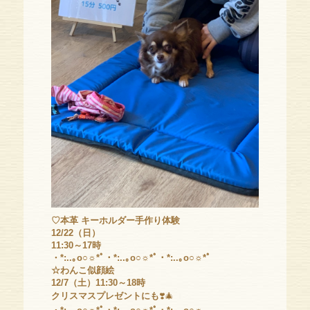
♡本革 キーホルダー手作り体験
12/22（日）
11:30～17時
・*:..｡o○☼*ﾟ・*:..｡o○☼*ﾟ・*:..｡o○☼*ﾟ
☆わんこ似顔絵
12/7（土）11:30～18時
クリスマスプレゼントにも
❣️🎄