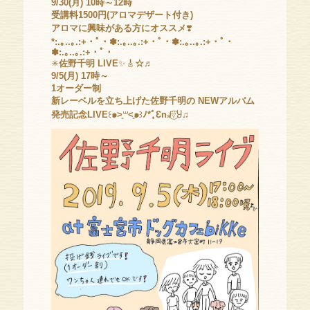
9/30(月) 10時～12時
受講料1500円(アロマデザート付き)
アロマに興味がある方にオススメ
❣️
*:.｡..｡.:+・ﾟ・✽:.｡..｡.:+・ﾟ・✽:.｡..｡.:+・ﾟ・
✽:.｡..｡.:+・ﾟ・
✳
佐野千明 LIVE
✨🎸
☆♬
9/5(月) 17時～
1オーダー制
新レーベルを立ち上げた佐野千明の NEWアルバム
発売記念LIVE
꒰
๑˃͈
꒳
˂͈๑
꒱
ﾉ*ﾞ̥Ɛn
꒻⍢⃝Ⴘ
♫