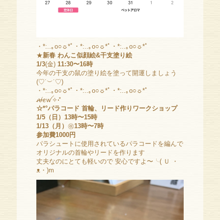
・*:..｡o○☼*ﾟ・*:..｡o○☼*ﾟ・*:..｡o○☼*ﾟ
★
新春 わんこ似顔絵&干支塗り絵
1/3
(金)
11:30〜16時
今年の干支の鼠の塗り絵を塗って開運しましょう
(♡˙︶˙♡)
・*:..｡o○☼*ﾟ・*:..｡o○☼*ﾟ・*:..｡o○☼*ﾟ
ꫛꫀꪝ✧
‧˚
☆*°パラコード 首輪、リード作りワークショップ
1/5（日）13時〜15時
1/13（月）
㊗️
13時〜7時
参加費1000円
パラシュートに使用されているパラコードを編んで
オリジナルの首輪やリードを作ります
丈夫なのにとても軽いので 安心ですよ〜╰( Ｕ ・
ᴥ・)m