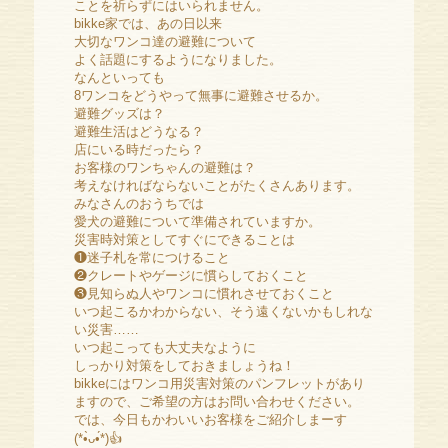
ことを祈らずにはいられません。
bikke家では、あの日以来
大切なワンコ達の避難について
よく話題にするようになりました。
なんといっても
8ワンコをどうやって無事に避難させるか。
避難グッズは？
避難生活はどうなる？
店にいる時だったら？
お客様のワンちゃんの避難は？
考えなければならないことがたくさんあります。
みなさんのおうちでは
愛犬の避難について準備されていますか。
災害時対策としてすぐにできることは
❶迷子札を常につけること
❷クレートやゲージに慣らしておくこと
❸見知らぬ人やワンコに慣れさせておくこと
いつ起こるかわからない、そう遠くないかもしれな
い災害……
いつ起こっても大丈夫なように
しっかり対策をしておきましょうね！
bikkeにはワンコ用災害対策のパンフレットがあり
ますので、ご希望の方はお問い合わせください。
では、今日もかわいいお客様をご紹介しまーす
(*•̀ᴗ•́*)👍