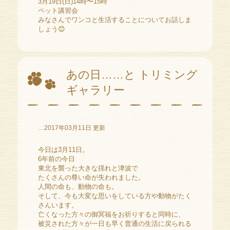
3月19日(日)14時〜15時
ペット講習会
みなさんでワンコと生活することについてお話しま
しょう😊
あの日……と トリミング
ギャラリー
…2017年03月11日 更新
今日は3月11日。
6年前の今日
東北を襲った大きな揺れと津波で
たくさんの尊い命が失われました。
人間の命も、動物の命も。
そして、今も大変な思いをしている方や動物がたく
さんいます。
亡くなった方々の御冥福をお祈りすると同時に、
被災された方々が一日も早く普通の生活に戻られる