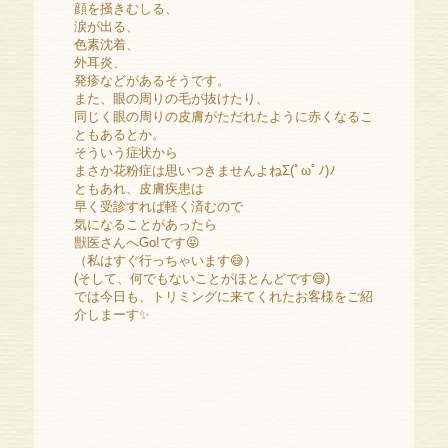
顔を掻きむしる、
涙が出る、
色素沈着、
外耳炎、
発疹などがあるそうです。
また、眼の周りの毛が抜けたり、
同じく眼の周りの皮膚がただれたように赤くなるこ
ともあるとか。
そういう症状から
まさか花粉症は思いつきませんよねΣ(ﾟωﾟﾉ)ﾉ
ともあれ、皮膚疾患は
早く受診すれば軽く済むので
気になることがあったら
獣医さんへGo!です😝
（私はすぐ行っちゃいます😅）
(そして、何でもないことがほとんどです😅)
では今日も、トリミングに来てくれたお客様をご紹
介しまーす✨