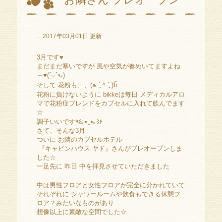
…2017年03月01日 更新
3月です♥
まだまだ寒いですが 風や空気が春めいてますよね
～♥(ˆ⌣ˆԅ)
そして 花粉も、、(๑ ˊ͈ ᐞ ˋ͈ )ƅ̋
花粉に負けないように bikkeは毎日 メディカルアロ
マで花粉症ブレンドをカプセルに入れて飲んでます
☆
調子いいです٩꒰｡•‿•｡꒱۶
さて、そんな3月
ついに お隣のカプセルホテル
『キャビンハウス ヤド』さんがプレオープンしま
した☆
一足先に 昨日 中を拝見させていただきました
中は男性フロアと女性フロアが完全に分かれていて
それぞれに シャワールームや飲食もできる休憩フ
ロア？みたいなものがあり
想像以上に素敵な空間でした☆