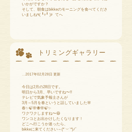
いかがですか？
そして、朝食はbikkeのモーニングを食べてくださ
いましね٩( ╹▿╹ )۶ てへ
トリミングギャラリー
…2017年02月28日 更新
今日は2月の28日です。
明日から3月、早いですね〜!!
テレビで気象予報士さんが
3月～5月を春というと話していました🌸
春✨🍃🌸🐝🌸🍃✨
ワクワクしますね〜😆
ワンコとお出かけしたくなります！
どこへ行こうか迷ったら、
bikkeに来てください～(*˙︶˙*)ﾉﾞ