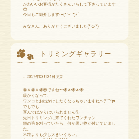
かわいいお客様がたくさんいらして下さっています
😊
今日もご紹介します〜(*˙︶˙*)ﾉﾞ
みなさん、ありがとうございました(*´ω`*)
トリミングギャラリー
…2017年03月24日 更新
🐝🌷🐝🌷🐝春ですね〜🐝🌷🐝🌷🐝
暖かくなって、
ワンコとお出かけしたくなっちゃいますね〜(*´˘`*)♥
でもでも……
喜んでばかりはいられません💦
先日トリミングに来てくれたワンチャン
頭の毛を刈っていたら、何か黒い物が付いていまし
た。
米粒よりも少し大きいくらい。