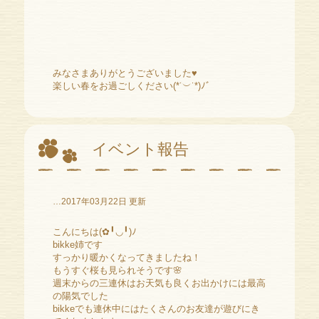
みなさまありがとうございました♥️
楽しい春をお過ごしください(*˙︶˙*)ﾉﾞ
イベント報告
…2017年03月22日 更新
こんにちは(✿╹◡╹)ﾉ
bikke姉です
すっかり暖かくなってきましたね！
もうすぐ桜も見られそうです🌸
週末からの三連休はお天気も良くお出かけには最高
の陽気でした
bikkeでも連休中にはたくさんのお友達が遊びにき