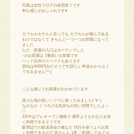
写真は女性フロアの休憩室？です
和な感じがおしゃれです♥
カプセルホテルと言っても カプセルが積んである
わけではなくて きちんと一つ一つお部屋になって
ました
ただ、部屋の入口はカーテンでした
↑のお部屋は 1番高いお部屋です
ベッド以外のスペースもあります
宿泊は4000円台だそうです(詳しい料金わからなく
てすみません^^;)
こんな感じでお部屋がわかれています
座り心地の良いソファに座ってみました(･∀･)
なかなか くつろげる気持ちの良い空間でしたよ～
♡
3月中はプレオープン価格で 通常よりもかなりお安
く利用できるそうです
駅周辺での歓送迎会の後など 代行を使うよりお安
く利用できるので 皆さんも 1度 ご利用してみては