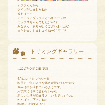
オクラくんから
クイズが出ましたね✨
答えは‥‥
ミニチュアダックスとペキニーズの
ミックスちゃんでした( ^ω^ )
みなさん！ありがとうございました😊
またお会いしましょうね〜( ´ ▽ ` )ﾉ
トリミングギャラリー
…2017年04月03日 更新
4月になりましたね〜🌸
昨日まで冬のような寒さが続いていたので
今年は桜が遅れているようです。
入学式には間に合わないかな……
新しい生活が始まる方もいるでしょうね。
がんばって下さいね✨
bikkeには変わりなく