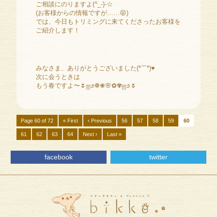
ご相談にのりますよ(^_-)-☆
(お客様からの情報ですが……😝)
では、今日もトリミングに来てくださったお客様を
ご紹介します！
みなさま、ありがとうございました(*´˘`*)♥
次に会うときは
もう春ですよ〜🌷ஐ೨❁❀🌸✿✾ஐ೨🌷
Page 60 of 72
« First
‹ Previous
56
57
58
59
60
61
62
63
64
Next ›
Last »
facebook
twitter