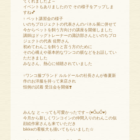
てくれましたよ～
イベントもありましたので その様子をアップしま
すね💕
↑ ペット講習会の様子
いのちプロジェクトの代表さんのパネル展に併せて
今からペットを飼う方向けの講座を開催しました
講師はドッグトレーナーの諏訪部さんといのちプロ
ジェクトの代表 佐野さん
初めてわんこを飼うと言う方のために
その心構えや基本的なワンコの躾などをお話してい
ただきました
みなさん、熱心に傾聴されていました
↑ワンコ服ブランド ルルドールの社長さんが春夏新
作のお洋服を持って来店され
恒例の試着 受注会を開催❣️
みんな と～っても可愛かったです～(♥ŐωŐ♥)
今月から新しくワンコインの仲間入りのわんこの似
顔絵作家さんも来ていただき
bikkeの看板犬も描いてもらいました☆