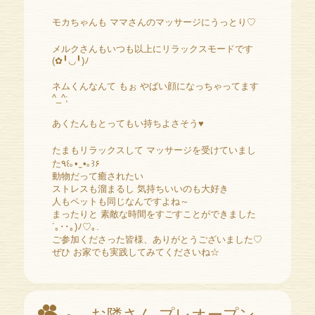
モカちゃんも ママさんのマッサージにうっとり♡
メルクさんもいつも以上にリラックスモードです
(✿╹◡╹)ﾉ
ネムくんなんて もぉ やばい顔になっちゃってます
^_^;
あくたんもとってもい持ちよさそう♥
たまもリラックスして マッサージを受けていまし
た٩꒰｡•‿•｡꒱۶
動物だって癒されたい
ストレスも溜まるし 気持ちいいのも大好き
人もペットも同じなんですよね～
まったりと 素敵な時間をすごすことができました
´｡･･｡)ﾉ♡｡.
ご参加くださった皆様、ありがとうございました♡
ぜひ お家でも実践してみてくださいね☆
お隣さん プレオープン