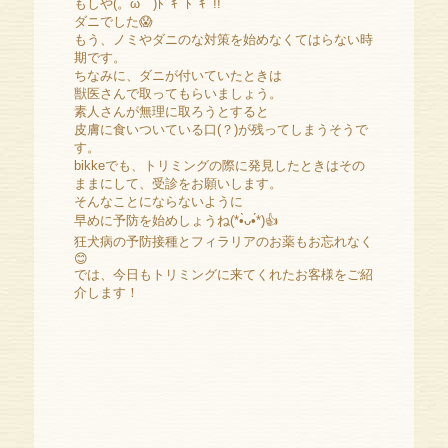
もしや(。ω゜)ﾄﾞｷﾞﾄﾞｷﾞ!!
ダニでした😱
もう、ノミやダニのな対策を始めなくてはらない時
期です。
ちなみに、ダニが付いていたときは
獣医さんで取ってもらいましょう。
素人さんが無理に取ろうとすると
皮膚に食いついている口(？)が残ってしまうそうで
す。
bikkeでも、トリミングの際に発見したときはその
ままにして、受診をお願いします。
そんなことにならないように
早めに予防を始めしょうね(*•̀ᴗ•́*)👍
狂犬病の予防接種とフィラリアのお薬もお忘れなく
😊
では、今日もトリミングに来てくれたお客様をご紹
介します！