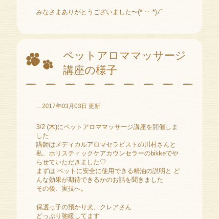
みなさまありがとうございました〜(*˙︶˙*)ﾉﾞ
ペットアロママッサージ
講座の様子
…2017年03月03日 更新
3/2 (木)にペットアロママッサージ講座を開催しま
した
講師はメディカルアロマセラピストの川村さんと
私、ホリスティックケアカウンセラーのbikkeでや
らせていただきました♡
まずは ペットに安全に使用できる精油の説明と ど
んな効果が期待できるかのお話を聞きました
その後、実技へ。
保護っ子の預かり犬、クレアさん
どっぷり弛緩してます