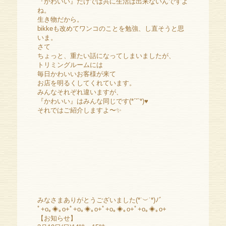
『かわいい』だけでは共に生活は出来ないんですよ
ね。
生き物だから。
bikkeも改めてワンコのことを勉強、し直そうと思
いま。
さて
ちょっと、重たい話になってしまいましたが、
トリミングルームには
毎日かわいいお客様が来て
お店を明るくしてくれています。
みんなそれぞれ違いますが、
『かわいい』はみんな同じです(*´˘`*)♥
それではご紹介しますよ〜✨
みなさまありがとうございました(*˙︶˙*)ﾉﾞ
ﾟ+o｡◈｡o+ﾟ+o｡◈｡o+ﾟ+o｡◈｡o+ﾟ+o｡◈｡o+
【お知らせ】