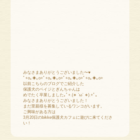
みなさまありがとうございました〜♥️
ﾟ+o｡◈｡o+ﾟ+o｡◈｡o+ﾟ+o｡◈｡o+ﾟ+o｡◈｡o+
以前こちらのブログでご紹介した
保護犬のペイジとぎんちゃんは
めでたく卒業しました｡ﾟ+.(∗ ˊωˋ ∗).+ﾟ。
みなさまありがとうございました！
まだ里親様を募集しているワンコがいます。
ご興味がある方は
3月20日のbikke保護犬カフェに遊びに来てくださ
い！